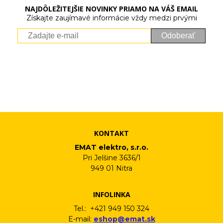
NAJDÔLEŽITEJŠIE NOVINKY PRIAMO NA VÁŠ EMAIL
Získajte zaujímavé informácie vždy medzi prvými
Odoberať
Vaše osobné údaje (email) budeme spracovávať len za týmto
účelom v súlade s platnou legislatívou a zásadami ochrany
osobných údajov. Súhlas potvrdíte kliknutím na odkaz, ktorý
vám pošleme na váš email. Súhlas môžete kedykoľvek odvolať
písomne, emailom alebo kliknutím na odkaz z ktoréhokoľvek
informačného emailu.
KONTAKT
EMAT elektro, s.r.o.
Pri Jelšine 3636/1
949 01 Nitra
INFOLINKA
Tel.: +421 949 150 324
E-mail:
eshop@emat.sk