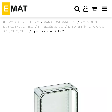
ÚVOD
SPELSBERG
KANÁLOVÉ KRABICE
ROZVODNÉ
ZARIADENIA GTI ISO
PRÍSLUŠENSTVO
DIELY SKRÍŇ (GTK, GAR,
GDT, GDG, GDK)
Spodok krabice GTK 2