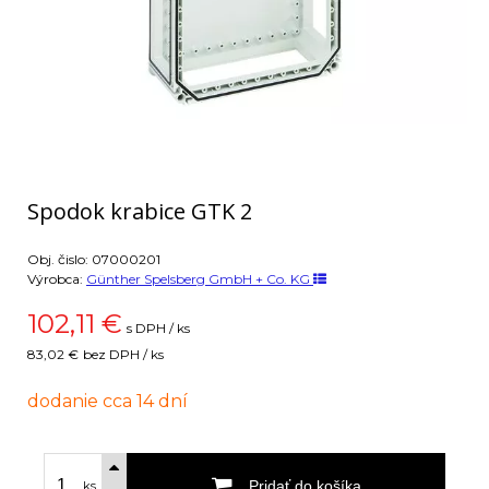
Spodok krabice GTK 2
Obj. čislo:
07000201
Výrobca:
Günther Spelsberg GmbH + Co. KG
102,11
€
s DPH / ks
83,02 €
bez DPH / ks
dodanie cca 14 dní
Pridať do košíka
ks