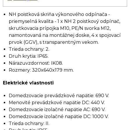
NH poistková skriňa výkonového odpínača -
priemyselná kvalita - 1 x NH 2 poistkový odpínač,
skrutkovacia prípojka M10, PE/N svorka M12,
namontovaná na montážnej doske, 4 x spojovací
prvok (GGV), s transparentným vekom.
Trieda ochrany: 2.
Druh krytia: IP65.
Nárazuvzdornosť: IK08.
Rozmery: 320x640x179 mm.
Elektrické vlastnosti
Domedzovacie prevádzkové napätie: 690 V.
Menovité prevádzkové napätie DC: 440 V.
Domedzovacie izolačné napätie AC: 690 V.
Domedzovacie izolačné napätie DC: 1000 V.
Trieda ochrany: II.