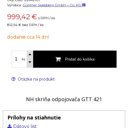
Výrobca:
Günther Spelsberg GmbH + Co. KG
999,42
€
s DPH / ks
812,54 €
bez DPH / ks
dodanie cca 14 dní
Pridať do košíka
ks
Otázka na produkt
NH skriňa odpojovača GTT 421
Prílohy na stiahnutie
Dátový list