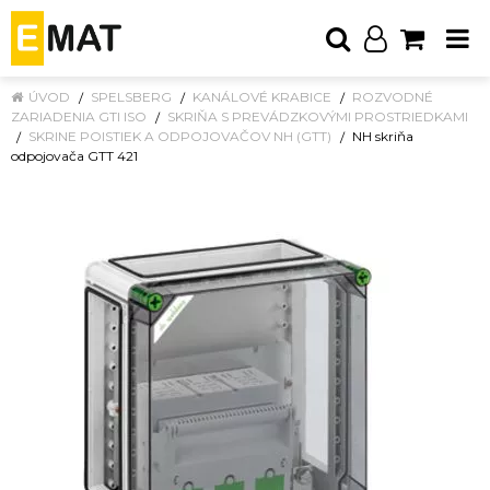
ÚVOD
SPELSBERG
KANÁLOVÉ KRABICE
ROZVODNÉ
ZARIADENIA GTI ISO
SKRIŇA S PREVÁDZKOVÝMI PROSTRIEDKAMI
SKRINE POISTIEK A ODPOJOVAČOV NH (GTT)
NH skriňa
odpojovača GTT 421