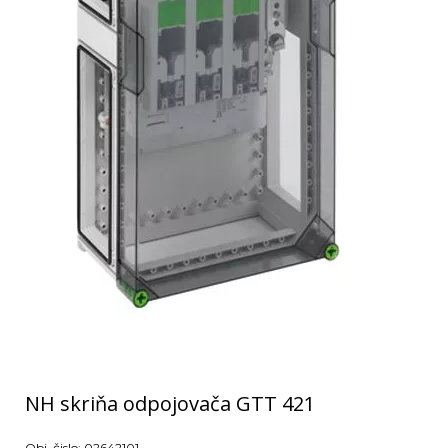
NH skriňa odpojovača GTT 421
Obj. čislo:
02642101