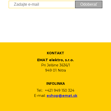
Odoberať
Vaše osobné údaje (email) budeme spracovávať len za týmto
účelom v súlade s platnou legislatívou a zásadami ochrany
osobných údajov. Súhlas potvrdíte kliknutím na odkaz, ktorý
vám pošleme na váš email. Súhlas môžete kedykoľvek odvolať
písomne, emailom alebo kliknutím na odkaz z ktoréhokoľvek
informačného emailu.
KONTAKT
EMAT elektro, s.r.o.
Pri Jelšine 3636/1
949 01 Nitra
INFOLINKA
Tel.: +421 949 150 324
E-mail:
eshop@emat.sk