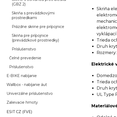
(GBZ 2)
Skriňa el
Skriňa s prevádzkovými
elektrome
prostriedkami
mechanic
Prázdne skrine pre prípojnice
elektrome
vyklápací
Skriňa pre prípojnice
Trieda och
(prevádzkové prostriedky)
Druh kryti
Príslušenstvo
Rozmery:
Čelné prevedenie
Elektrické 
Príslušenstvo
Domedzova
E-BIKE nabíjanie
Trieda och
Wallbox - nabíjanie áut
Druh kryti
Univerzálne príslušenstvo
UL Type R
Zalievacie hmoty
Materiálové
ESIT CZ (FVE)