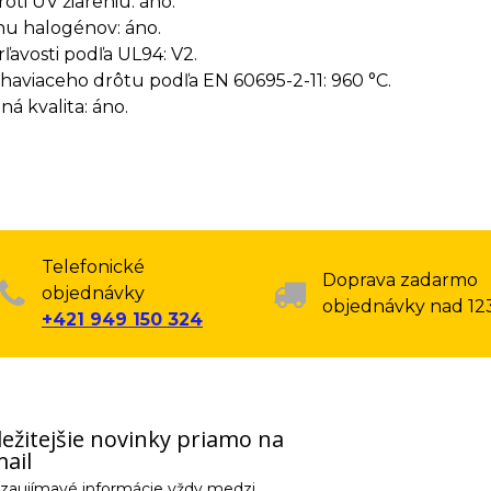
oti UV žiareniu: áno.
u halogénov: áno.
rľavosti podľa UL94: V2.
haviaceho drôtu podľa EN 60695-2-11: 960 °C.
á kvalita: áno.
Telefonické
Doprava zadarmo
objednávky
objednávky nad 12
+421 949 150 324
ežitejšie novinky priamo na
ail
e zaujímavé informácie vždy medzi