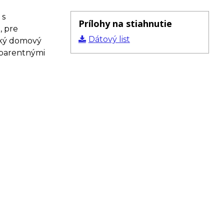
 s
Prílohy na stiahnutie
, pre
Dátový list
cký domový
sparentnými