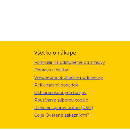
ou a zásadami ochrany osobných údajov. Súhlas potvrdíte kliknutím
alebo kliknutím na odkaz z ktoréhokoľvek informačného emailu.
Všetko o nákupe
Formulár na odstúpenie od zmluvy
Doprava a platba
Všeobecné obchodné podmienky
Reklamačný poriadok
Ochrana osobných údajov
Používanie súborov cookie
Riešenie sporov onlibe (RSO)
Čo je Overené zákazníkmi?