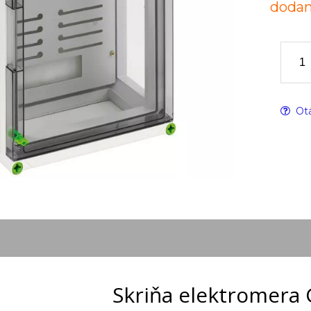
dodan
Otá
Skriňa elektromera 