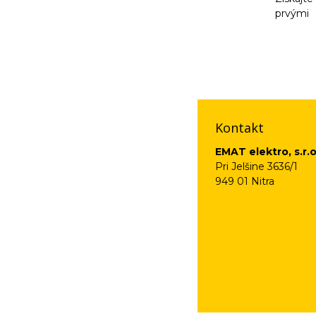
prvými
Vaše osobné údaje (
na odkaz, ktorý vám
Kontakt
EMAT elektro, s.r.o
Pri Jelšine 3636/1
949 01 Nitra