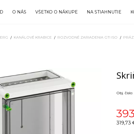
OD
O NÁS
VŠETKO O NÁKUPE
NA STIAHNUTIE
K
BERG
KANÁLOVÉ KRABICE
ROZVODNÉ ZARIADENIA GTI ISO
PRÁZ
Skr
Obj. čislo:
393
319,73 