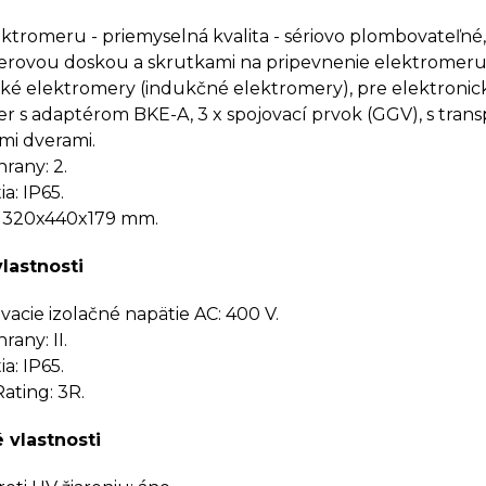
ektromeru - priemyselná kvalita - sériovo plombovateľné,
rovou doskou a skrutkami na pripevnenie elektromeru
ké elektromery (indukčné elektromery), pre elektroni
r s adaptérom BKE-A, 3 x spojovací prvok (GGV), s tran
mi dverami.
rany: 2.
a: IP65.
 320x440x179 mm.
vlastnosti
cie izolačné napätie AC: 400 V.
rany: II.
a: IP65.
ating: 3R.
 vlastnosti