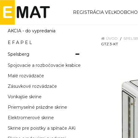
REGISTRÁCIA VEĽKOOBCH
AKCIA - do vypredania
ÚVOD
SPELS
E F A P E L
GTZ 3-KT
Spelsberg
Spojovacie a rozbočovacie krabice
Malé rozvádzače
Zásuvkové rozvádzače
Vonkajšie skrine
Priemyselné prázdne skrine
Elektromerové skrine
Skrine pre poistky a spínače AKi