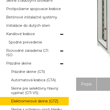
Skrine s radovými svorkami
Protipožiarne spojovacie krabice
Betónové inštalačné systémy
Inštalácie do dutých stien
Kanálové krabice
Spodné prevedenie
Rozvodné zariadenia GTi
ISO
Prázdne skrine
Prázdne skrine (GTi)
Automatová krabica (GTA)
Popis
Skrine pre selektívny hlavný
vypínač (GTi VS)
Elektromerové skrine (GTZ)
Skrine s ochranou proti blesku