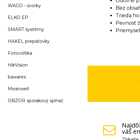
Odolné pr
WAGO - svorky
Bez obsah
Trieda ho
ELKO EP
Pevnosť ž
SMART systémy
Priemyseln
HAKEL prepäťovky
Fotovoltika
HikVision
bawares
Meanwell
OBZOR sporakový spínač
Najdôl
váš em
Získajt