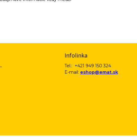
email) budeme spracovávať len za týmto účelom v súlade s platnou legislatív
 pošleme na váš email. Súhlas môžete kedykoľvek odvolať písomne, emailom 
Infolinka
.
Tel.: +421 949 150 324
E-mail:
eshop@emat.sk