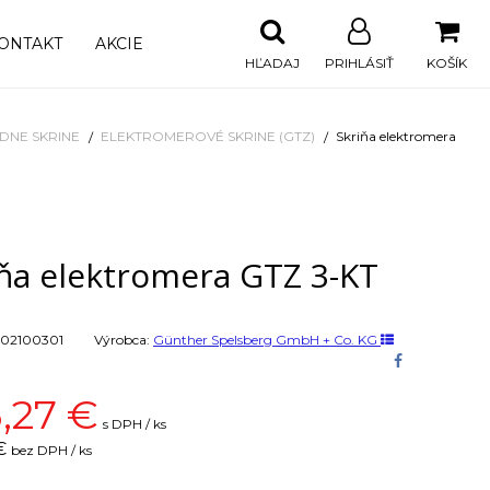
ONTAKT
AKCIE
HĽADAJ
PRIHLÁSIŤ
KOŠÍK
DNE SKRINE
ELEKTROMEROVÉ SKRINE (GTZ)
Skriňa elektromera
iňa elektromera GTZ 3-KT
02100301
Výrobca:
Günther Spelsberg GmbH + Co. KG
,27
€
s DPH / ks
€
bez DPH / ks