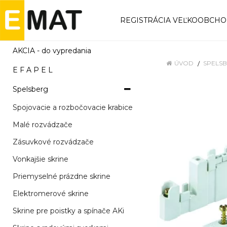
REGISTRÁCIA VEĽKOOBCH
AKCIA - do vypredania
ÚVOD
SPELS
E F A P E L
Spelsberg
Spojovacie a rozbočovacie krabice
Malé rozvádzače
Zásuvkové rozvádzače
Vonkajšie skrine
Priemyselné prázdne skrine
Elektromerové skrine
Skrine pre poistky a spínače AKi