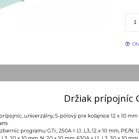
Otá
Držiak prípojníc
 prípojníc, univerzálny, 5-pólový pre koľajnice 12 x 10 mm
ami.
zberníc programu GTi:, 250A = L1...L3, 12 x 10 mm, PE/N: 1
..L3, 20 x 10 mm, N: 20 x 10 mm, 630A = L1...L3, 30 x 10 mm,