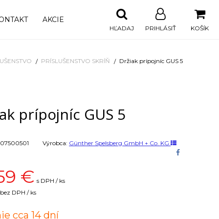
ONTAKT
AKCIE
HĽADAJ
PRIHLÁSIŤ
KOŠÍK
LUŠENSTVO
PRÍSLUŠENSTVO SKRÍŇ
Držiak prípojníc GUS 5
ak prípojníc GUS 5
07500501
Výrobca:
Günther Spelsberg GmbH + Co. KG
59
€
s DPH / ks
bez DPH / ks
ie cca 14 dní