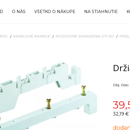
OD
O NÁS
VŠETKO O NÁKUPE
NA STIAHNUTIE
K
BERG
KANÁLOVÉ KRABICE
ROZVODNÉ ZARIADENIA GTI ISO
PRÍS
Drži
Obj. čislo:
39,
32,19 €
dodan