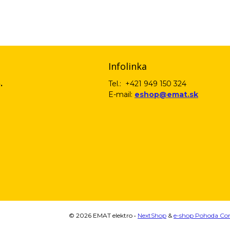
email) budeme spracovávať len za týmto účelom v súlade s platnou legislatív
 pošleme na váš email. Súhlas môžete kedykoľvek odvolať písomne, emailom 
Infolinka
.
Tel.: +421 949 150 324
E-mail:
eshop@emat.sk
© 2026 EMAT elektro •
NextShop
&
e-shop Pohoda Co