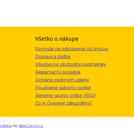
ou a zásadami ochrany osobných údajov. Súhlas potvrdíte kliknutím
alebo kliknutím na odkaz z ktoréhokoľvek informačného emailu.
Všetko o nákupe
Formulár na odstúpenie od zmluvy
Doprava a platba
Všeobecné obchodné podmienky
Reklamačný poriadok
Ochrana osobných údajov
Používanie súborov cookie
Riešenie sporov onlibe (RSO)
Čo je Overené zákazníkmi?
nnector
by
NextCom s.r.o.