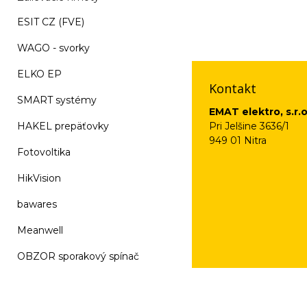
Vaše osobné údaje (
ESIT CZ (FVE)
na odkaz, ktorý vám
WAGO - svorky
ELKO EP
Kontakt
SMART systémy
EMAT elektro, s.r.o
HAKEL prepäťovky
Pri Jelšine 3636/1
949 01 Nitra
Fotovoltika
HikVision
bawares
Meanwell
OBZOR sporakový spínač