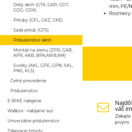
Diely skríň (GTK, GAR, GDT,
mm, PE/N:
GDG, GDK)
Rozmery:
Príruby (GFL, GKZ, GKE)
Sada prírub (GFS)
Príslušenstvo skríň
Montáž na stenu (ZPR, GAB,
APR, AKB, BPA,AWB,AM)
Svorky (AKL, GPE, GPN, SKL,
PNS, KLS)
Čelné prevedenie
Príslušenstvo
E-BIKE nabíjanie
Najdôl
váš em
Wallbox - nabíjanie áut
Získajt
Univerzálne príslušenstvo
prvými
Zalievacie hmoty