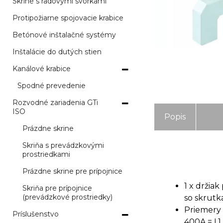
Skrine s radovými svorkami
Protipožiarne spojovacie krabice
Betónové inštalačné systémy
Inštalácie do dutých stien
Kanálové krabice
Spodné prevedenie
Rozvodné zariadenia GTi
ISO
Popis
Prázdne skrine
Skriňa s prevádzkovými
prostriedkami
Prázdne skrine pre prípojnice
1 x držiak
Skriňa pre prípojnice
(prevádzkové prostriedky)
so skrutk
Priemery 
Príslušenstvo
400A = L1.