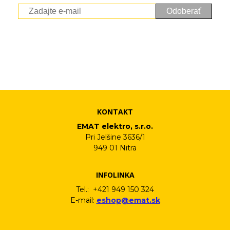
Odoberať
Vaše osobné údaje (email) budeme spracovávať len za týmto
účelom v súlade s platnou legislatívou a zásadami ochrany
osobných údajov. Súhlas potvrdíte kliknutím na odkaz, ktorý
vám pošleme na váš email. Súhlas môžete kedykoľvek odvolať
písomne, emailom alebo kliknutím na odkaz z ktoréhokoľvek
informačného emailu.
KONTAKT
EMAT elektro, s.r.o.
Pri Jelšine 3636/1
949 01 Nitra
INFOLINKA
Tel.: +421 949 150 324
E-mail:
eshop@emat.sk