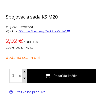
Spojovacia sada KS M20
Obj. čislo:
19202001
Výrobca:
Günther Spelsberg GmbH + Co. KG
2,92
€
s DPH / ks
2,37 €
bez DPH / ks
dodanie cca 14 dní
Pridať do košíka
ks
Otázka na produkt