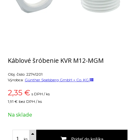
Káblové šróbenie KVR M12-MGM
Obj. čislo:
22741201
Výrobca:
Günther Spelsberg GmbH + Co. KG
2,35
€
s DPH / ks
1,91 €
bez DPH / ks
Na sklade
Pridať do košíka
ks