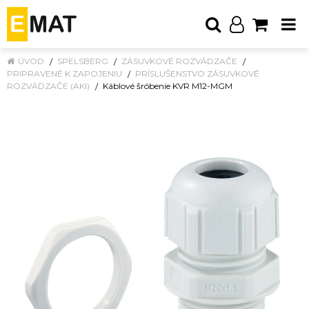
ÚVOD
SPELSBERG
ZÁSUVKOVÉ ROZVÁDZAČE
PRIPRAVENÉ K ZAPOJENIU
PRÍSLUŠENSTVO ZÁSUVKOVÉ
ROZVÁDZAČE (AKI)
Káblové šróbenie KVR M12-MGM