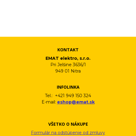
Vaše osobné údaje (email) budeme spracovávať len za týmto
účelom v súlade s platnou legislatívou a zásadami ochrany
osobných údajov. Súhlas potvrdíte kliknutím na odkaz, ktorý
vám pošleme na váš email. Súhlas môžete kedykoľvek odvolať
písomne, emailom alebo kliknutím na odkaz z ktoréhokoľvek
informačného emailu.
KONTAKT
EMAT elektro, s.r.o.
Pri Jelšine 3636/1
949 01 Nitra
INFOLINKA
Tel.: +421 949 150 324
E-mail:
eshop@emat.sk
VŠETKO O NÁKUPE
Formulár na odstúpenie od zmluvy