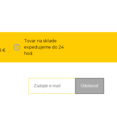
Tovar na sklade
expedujeme do 24
3 €
hod.
Odoberať
ou a zásadami ochrany osobných údajov. Súhlas potvrdíte kliknutím
alebo kliknutím na odkaz z ktoréhokoľvek informačného emailu.