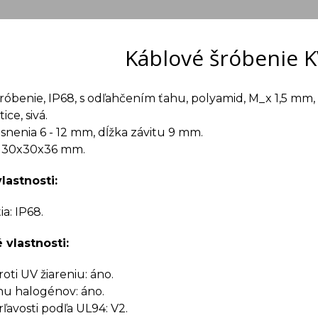
Káblové šróbenie 
róbenie, IP68, s odľahčením ťahu, polyamid, M_x 1,5 mm,
ce, sivá.
snenia 6 - 12 mm, dĺžka závitu 9 mm.
 30x30x36 mm.
lastnosti:
a: IP68.
 vlastnosti:
oti UV žiareniu: áno.
u halogénov: áno.
rľavosti podľa UL94: V2.