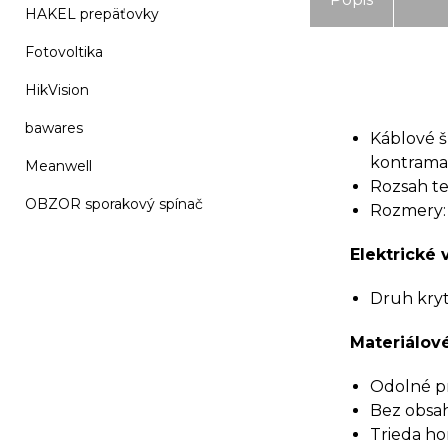
HAKEL prepäťovky
Fotovoltika
HikVision
bawares
Káblové š
kontramati
Meanwell
Rozsah te
OBZOR sporakový spínač
Rozmery:
Elektrické v
Druh kryti
Materiálové
Odolné pr
Bez obsah
Trieda ho