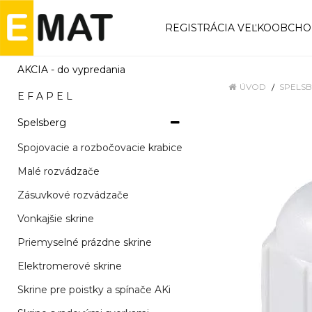
REGISTRÁCIA VEĽKOOBCH
AKCIA - do vypredania
ÚVOD
SPELS
E F A P E L
Spelsberg
Spojovacie a rozbočovacie krabice
Malé rozvádzače
Zásuvkové rozvádzače
Vonkajšie skrine
Priemyselné prázdne skrine
Elektromerové skrine
Skrine pre poistky a spínače AKi