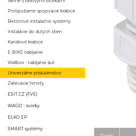
Skrine s radovými svorkami
Protipožiarne spojovacie krabice
Betónové inštalačné systémy
Inštalácie do dutých stien
Kanálové krabice
E-BIKE nabíjanie
Wallbox - nabíjanie áut
Univerzálne príslušenstvo
Zalievacie hmoty
ESIT CZ (FVE)
WAGO - svorky
ELKO EP
SMART systémy
Popis