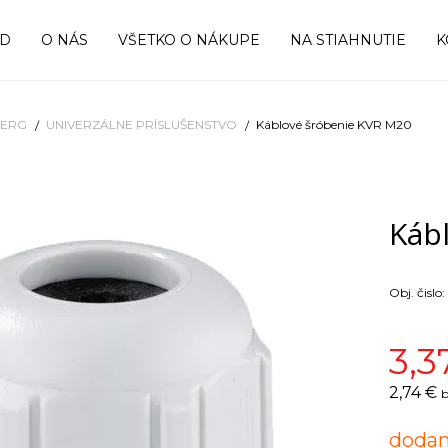
OD
O NÁS
VŠETKO O NÁKUPE
NA STIAHNUTIE
K
BERG
UNIVERZÁLNE PRÍSLUŠENSTVO
Káblové šróbenie KVR M20
Káb
Obj. čislo:
3,3
2,74 €
b
dodan