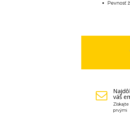
Pevnosť ž
Najdôl
váš em
Získajt
prvými
Vaše osobné údaje (
na odkaz, ktorý vám