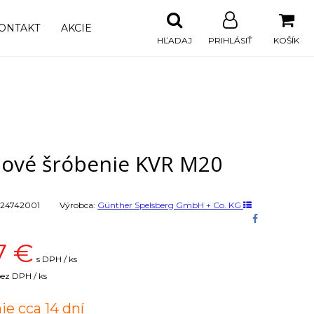
ONTAKT
AKCIE
HĽADAJ
PRIHLÁSIŤ
KOŠÍK
lové šróbenie KVR M20
24742001
Výrobca:
Günther Spelsberg GmbH + Co. KG
7
€
s DPH / ks
ez DPH / ks
ie cca 14 dní