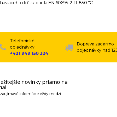
haviaceho drôtu podľa EN 60695-2-11: 850 °C.
Telefonické
Doprava zadarmo
objednávky
objednávky nad 12
+421 949 150 324
ežitejšie novinky priamo na
ail
e zaujímavé informácie vždy medzi
email) budeme spracovávať len za týmto účelom v súlade s platnou legislatív
 pošleme na váš email. Súhlas môžete kedykoľvek odvolať písomne, emailom 