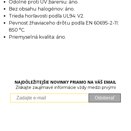
Odolné proti UV žiareniu: áno.
Bez obsahu halogénov: áno.
Trieda horľavosti podľa UL94: V2.
Pevnosť žhaviaceho drôtu podľa EN 60695-2-11:
850 °C.
Priemyselná kvalita: áno.
NAJDÔLEŽITEJŠIE NOVINKY PRIAMO NA VÁŠ EMAIL
Získajte zaujímavé informácie vždy medzi prvými
Odoberať
Vaše osobné údaje (email) budeme spracovávať len za týmto
účelom v súlade s platnou legislatívou a zásadami ochrany
osobných údajov. Súhlas potvrdíte kliknutím na odkaz, ktorý
vám pošleme na váš email. Súhlas môžete kedykoľvek odvolať
písomne, emailom alebo kliknutím na odkaz z ktoréhokoľvek