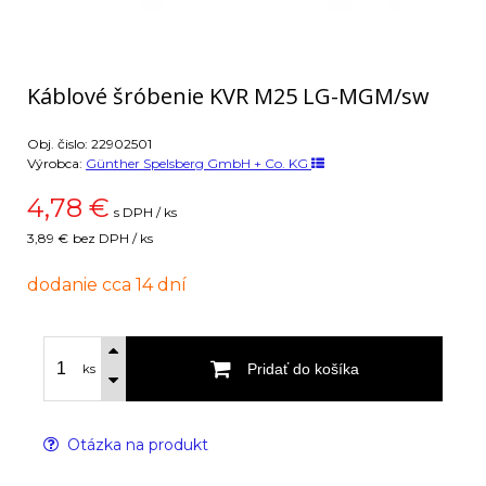
Káblové šróbenie KVR M25 LG-MGM/sw
Obj. čislo:
22902501
Výrobca:
Günther Spelsberg GmbH + Co. KG
4,78
€
s DPH / ks
3,89 €
bez DPH / ks
dodanie cca 14 dní
Pridať do košíka
ks
Otázka na produkt