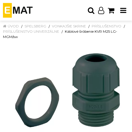
ÚVOD
SPELSBERG
VONKAJŠIE SKRINE
PRÍSLUŠENSTVO
PRÍSLUŠENSTVO UNIVERZÁLNE
Káblové šróbenie KVR M25 LG-
MGM/sw