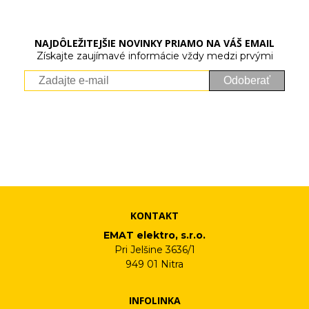
NAJDÔLEŽITEJŠIE NOVINKY PRIAMO NA VÁŠ EMAIL
Získajte zaujímavé informácie vždy medzi prvými
Odoberať
Vaše osobné údaje (email) budeme spracovávať len za týmto
účelom v súlade s platnou legislatívou a zásadami ochrany
osobných údajov. Súhlas potvrdíte kliknutím na odkaz, ktorý
vám pošleme na váš email. Súhlas môžete kedykoľvek odvolať
písomne, emailom alebo kliknutím na odkaz z ktoréhokoľvek
informačného emailu.
KONTAKT
EMAT elektro, s.r.o.
Pri Jelšine 3636/1
949 01 Nitra
INFOLINKA