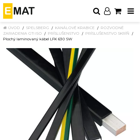
ÚVOD
SPELSBERG
KANÁLOVÉ KRABICE
ROZVODNÉ
ZARIADENIA GTI ISO
PRÍSLUŠENSTVO
PRÍSLUŠENSTVO SKRÍŇ
Plochý laminovaný kábel LFK 630 SW