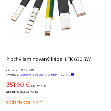
Plochý laminovaný kábel LFK 630 SW
Obj. čislo:
07563001
Výrobca:
Günther Spelsberg GmbH + Co. KG
351,60
€
s DPH / ks
285,85 €
bez DPH / ks
dodanie cca 14 dní