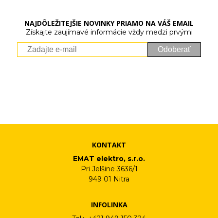
NAJDÔLEŽITEJŠIE NOVINKY PRIAMO NA VÁŠ EMAIL
Získajte zaujímavé informácie vždy medzi prvými
Odoberať
Vaše osobné údaje (email) budeme spracovávať len za týmto
účelom v súlade s platnou legislatívou a zásadami ochrany
osobných údajov. Súhlas potvrdíte kliknutím na odkaz, ktorý
vám pošleme na váš email. Súhlas môžete kedykoľvek odvolať
písomne, emailom alebo kliknutím na odkaz z ktoréhokoľvek
informačného emailu.
KONTAKT
EMAT elektro, s.r.o.
Pri Jelšine 3636/1
949 01 Nitra
INFOLINKA