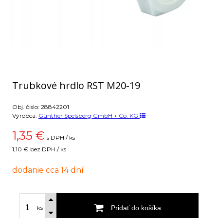
Trubkové hrdlo RST M20-19
Obj. čislo:
28842201
Výrobca:
Günther Spelsberg GmbH + Co. KG
1,35
€
s DPH / ks
1,10 €
bez DPH / ks
dodanie cca 14 dní
Pridať do košíka
ks