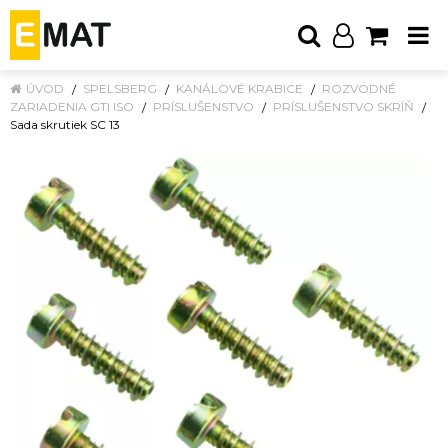
ÚVOD
SPELSBERG
KANÁLOVÉ KRABICE
ROZVODNÉ
ZARIADENIA GTI ISO
PRÍSLUŠENSTVO
PRÍSLUŠENSTVO SKRÍŇ
Sada skrutiek SC 13