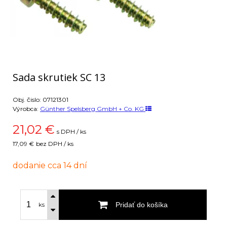
Sada skrutiek SC 13
Obj. čislo:
07121301
Výrobca:
Günther Spelsberg GmbH + Co. KG
21,02
€
s DPH / ks
17,09 €
bez DPH / ks
dodanie cca 14 dní
Pridať do košíka
ks