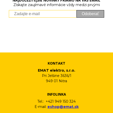
NAJDÔLEŽITEJŠIE NOVINKY PRIAMO NA VÁŠ EMAIL
Získajte zaujímavé informácie vždy medzi prvými
Odoberať
Vaše osobné údaje (email) budeme spracovávať len za týmto
účelom v súlade s platnou legislatívou a zásadami ochrany
osobných údajov. Súhlas potvrdíte kliknutím na odkaz, ktorý
vám pošleme na váš email. Súhlas môžete kedykoľvek odvolať
písomne, emailom alebo kliknutím na odkaz z ktoréhokoľvek
informačného emailu.
KONTAKT
EMAT elektro, s.r.o.
Pri Jelšine 3636/1
949 01 Nitra
INFOLINKA
Tel.: +421 949 150 324
E-mail:
eshop@emat.sk