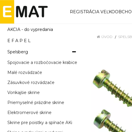
REGISTRÁCIA VEĽKOOBCH
AKCIA - do vypredania
ÚVOD
SPELS
E F A P E L
Spelsberg
Spojovacie a rozbočovacie krabice
Malé rozvádzače
Zásuvkové rozvádzače
Vonkajšie skrine
Priemyselné prázdne skrine
Elektromerové skrine
Skrine pre poistky a spínače AKi