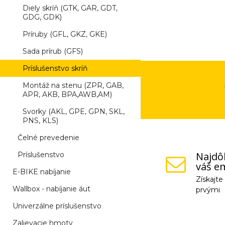
Diely skríň (GTK, GAR, GDT,
GDG, GDK)
Príruby (GFL, GKZ, GKE)
Sada prírub (GFS)
Príslušenstvo skríň
Montáž na stenu (ZPR, GAB,
APR, AKB, BPA,AWB,AM)
Svorky (AKL, GPE, GPN, SKL,
PNS, KLS)
Čelné prevedenie
Najdôl
Príslušenstvo
váš em
E-BIKE nabíjanie
Získajt
Wallbox - nabíjanie áut
prvými
Univerzálne príslušenstvo
Vaše osobné údaje (
Zalievacie hmoty
na odkaz, ktorý vám