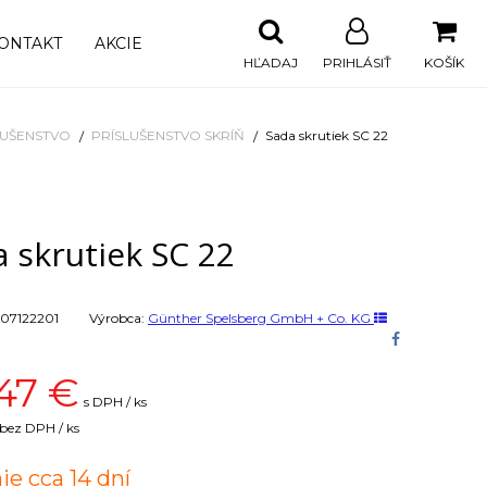
ONTAKT
AKCIE
HĽADAJ
PRIHLÁSIŤ
KOŠÍK
LUŠENSTVO
PRÍSLUŠENSTVO SKRÍŇ
Sada skrutiek SC 22
 skrutiek SC 22
07122201
Výrobca:
Günther Spelsberg GmbH + Co. KG
47
€
s DPH / ks
bez DPH / ks
ie cca 14 dní