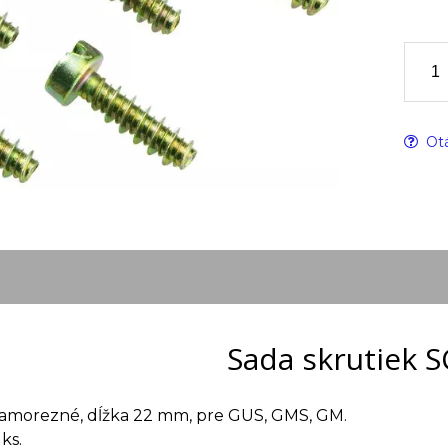
Otá
Sada skrutiek S
samorezné, dĺžka 22 mm, pre GUS, GMS, GM.
ks.