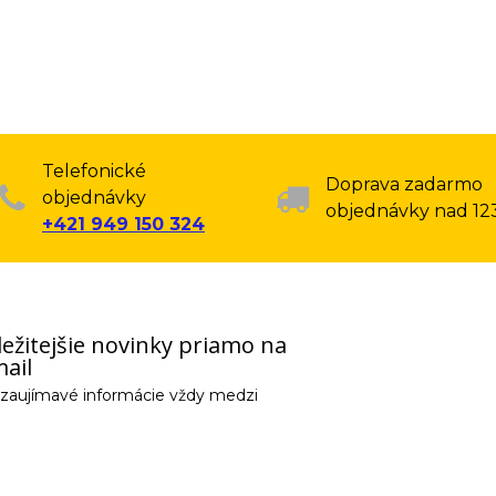
Telefonické
Doprava zadarmo
objednávky
objednávky nad 12
+421 949 150 324
ežitejšie novinky priamo na
ail
e zaujímavé informácie vždy medzi
email) budeme spracovávať len za týmto účelom v súlade s platnou legislatív
 pošleme na váš email. Súhlas môžete kedykoľvek odvolať písomne, emailom 