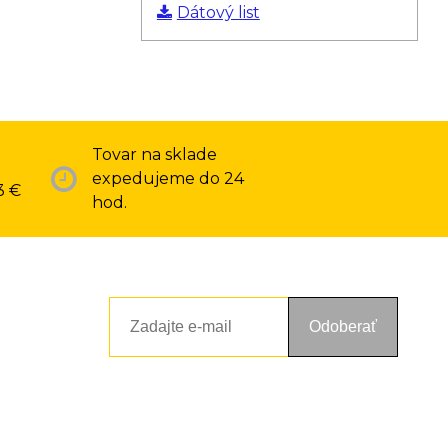
Dátový list
Tovar na sklade
expedujeme do 24
3 €
hod.
Odoberať
ou a zásadami ochrany osobných údajov. Súhlas potvrdíte kliknutím
alebo kliknutím na odkaz z ktoréhokoľvek informačného emailu.