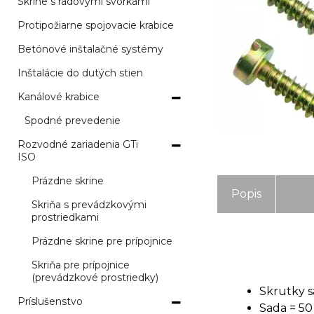
Skrine s radovými svorkami
Protipožiarne spojovacie krabice
Betónové inštalačné systémy
Inštalácie do dutých stien
Kanálové krabice
Spodné prevedenie
Rozvodné zariadenia GTi
ISO
Prázdne skrine
Popis
Skriňa s prevádzkovými
prostriedkami
Prázdne skrine pre prípojnice
Skriňa pre prípojnice
(prevádzkové prostriedky)
Skrutky 
Príslušenstvo
Sada = 50 