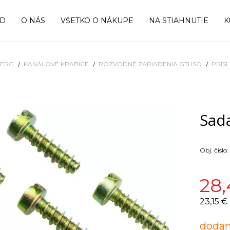
OD
O NÁS
VŠETKO O NÁKUPE
NA STIAHNUTIE
K
BERG
KANÁLOVÉ KRABICE
ROZVODNÉ ZARIADENIA GTI ISO
PRÍS
Sada
Obj. čislo:
28,
23,15 €
dodan