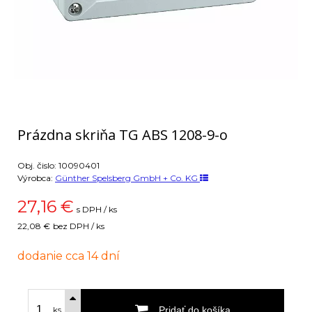
Prázdna skriňa TG ABS 1208-9-o
Obj. čislo:
10090401
Výrobca:
Günther Spelsberg GmbH + Co. KG
27,16
€
s DPH / ks
22,08 €
bez DPH / ks
dodanie cca 14 dní
Pridať do košíka
ks