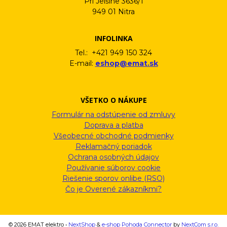
Pri Jelšine 3636/1
949 01 Nitra
INFOLINKA
Tel.: +421 949 150 324
E-mail:
eshop@emat.sk
VŠETKO O NÁKUPE
Formulár na odstúpenie od zmluvy
Doprava a platba
Všeobecné obchodné podmienky
Reklamačný poriadok
Ochrana osobných údajov
Používanie súborov cookie
Riešenie sporov onlibe (RSO)
Čo je Overené zákazníkmi?
© 2026 EMAT elektro •
NextShop
&
e-shop Pohoda Connector
by
NextCom s.r.o.