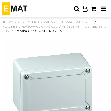
ÚVOD
SPELSBERG
PRIEMYSELNÉ PRÁZDNE SKRINE
HLADKÉ S UPEVŇOVACOU VAČKOU
VNÚTORNÉ PROSTREDIE (TG
ABS)
Prázdna skriňa TG ABS 1208-9-o