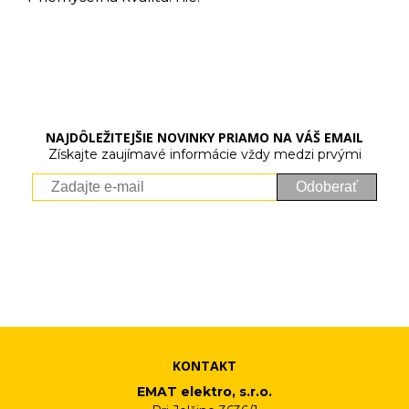
NAJDÔLEŽITEJŠIE NOVINKY PRIAMO NA VÁŠ EMAIL
Získajte zaujímavé informácie vždy medzi prvými
Odoberať
Vaše osobné údaje (email) budeme spracovávať len za týmto
účelom v súlade s platnou legislatívou a zásadami ochrany
osobných údajov. Súhlas potvrdíte kliknutím na odkaz, ktorý
vám pošleme na váš email. Súhlas môžete kedykoľvek odvolať
písomne, emailom alebo kliknutím na odkaz z ktoréhokoľvek
informačného emailu.
KONTAKT
EMAT elektro, s.r.o.