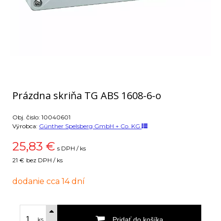
Prázdna skriňa TG ABS 1608-6-o
Obj. čislo:
10040601
Výrobca:
Günther Spelsberg GmbH + Co. KG
25,83
€
s DPH / ks
21 €
bez DPH / ks
dodanie cca 14 dní
Pridať do košíka
ks