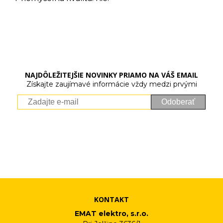
NAJDÔLEŽITEJŠIE NOVINKY PRIAMO NA VÁŠ EMAIL
Získajte zaujímavé informácie vždy medzi prvými
Odoberať
Vaše osobné údaje (email) budeme spracovávať len za týmto
účelom v súlade s platnou legislatívou a zásadami ochrany
osobných údajov. Súhlas potvrdíte kliknutím na odkaz, ktorý
vám pošleme na váš email. Súhlas môžete kedykoľvek odvolať
písomne, emailom alebo kliknutím na odkaz z ktoréhokoľvek
informačného emailu.
KONTAKT
EMAT elektro, s.r.o.