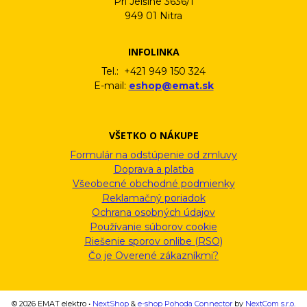
Pri Jelšine 3636/1
949 01 Nitra
INFOLINKA
Tel.: +421 949 150 324
E-mail:
eshop@emat.sk
VŠETKO O NÁKUPE
Formulár na odstúpenie od zmluvy
Doprava a platba
Všeobecné obchodné podmienky
Reklamačný poriadok
Ochrana osobných údajov
Používanie súborov cookie
Riešenie sporov onlibe (RSO)
Čo je Overené zákazníkmi?
© 2026 EMAT elektro •
NextShop
&
e-shop Pohoda Connector
by
NextCom s.r.o.