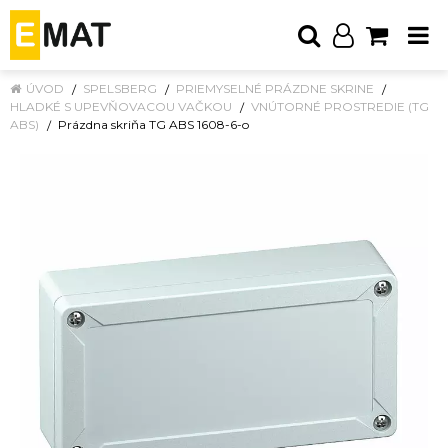
ÚVOD
SPELSBERG
PRIEMYSELNÉ PRÁZDNE SKRINE
HLADKÉ S UPEVŇOVACOU VAČKOU
VNÚTORNÉ PROSTREDIE (TG
ABS)
Prázdna skriňa TG ABS 1608-6-o