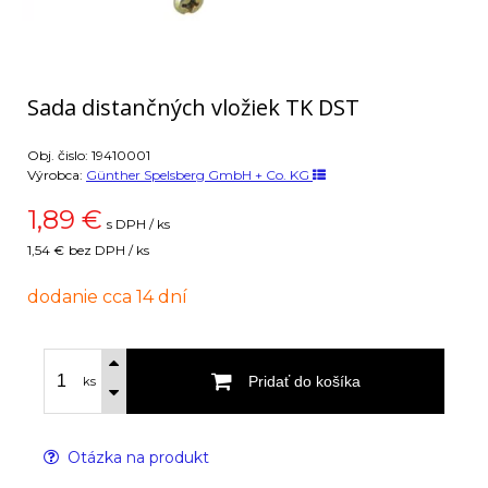
Sada distančných vložiek TK DST
Obj. čislo:
19410001
Výrobca:
Günther Spelsberg GmbH + Co. KG
1,89
€
s DPH / ks
1,54 €
bez DPH / ks
dodanie cca 14 dní
Pridať do košíka
ks
Otázka na produkt