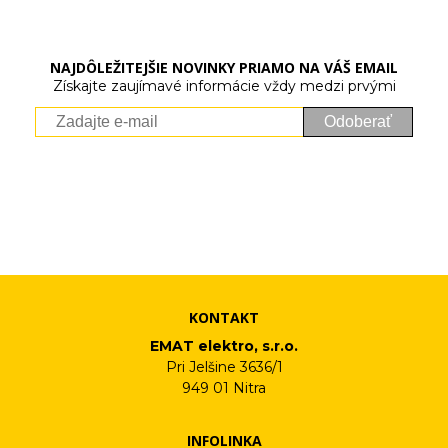
NAJDÔLEŽITEJŠIE NOVINKY PRIAMO NA VÁŠ EMAIL
Získajte zaujímavé informácie vždy medzi prvými
Odoberať
Vaše osobné údaje (email) budeme spracovávať len za týmto
účelom v súlade s platnou legislatívou a zásadami ochrany
osobných údajov. Súhlas potvrdíte kliknutím na odkaz, ktorý
vám pošleme na váš email. Súhlas môžete kedykoľvek odvolať
písomne, emailom alebo kliknutím na odkaz z ktoréhokoľvek
informačného emailu.
KONTAKT
EMAT elektro, s.r.o.
Pri Jelšine 3636/1
949 01 Nitra
INFOLINKA