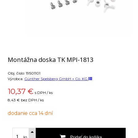
Montážna doska TK MPI-1813
Obj. čislo:
19501101
Výrobca:
Günther Spelsberg GmbH + Co. KG
10,37
€
s DPH / ks
8,43 €
bez DPH / ks
dodanie cca 14 dní
Pridať do košíka
ks