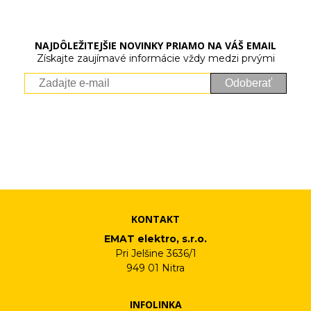
NAJDÔLEŽITEJŠIE NOVINKY PRIAMO NA VÁŠ EMAIL
Získajte zaujímavé informácie vždy medzi prvými
Odoberať
Vaše osobné údaje (email) budeme spracovávať len za týmto
účelom v súlade s platnou legislatívou a zásadami ochrany
osobných údajov. Súhlas potvrdíte kliknutím na odkaz, ktorý
vám pošleme na váš email. Súhlas môžete kedykoľvek odvolať
písomne, emailom alebo kliknutím na odkaz z ktoréhokoľvek
informačného emailu.
KONTAKT
EMAT elektro, s.r.o.
Pri Jelšine 3636/1
949 01 Nitra
INFOLINKA