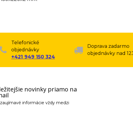
Telefonické
Doprava zadarmo
objednávky
objednávky nad 12
+421 949 150 324
ežitejšie novinky priamo na
ail
e zaujímavé informácie vždy medzi
email) budeme spracovávať len za týmto účelom v súlade s platnou legislatív
 pošleme na váš email. Súhlas môžete kedykoľvek odvolať písomne, emailom 