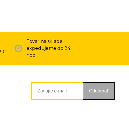
Tovar na sklade
expedujeme do 24
3 €
hod.
Odoberať
ou a zásadami ochrany osobných údajov. Súhlas potvrdíte kliknutím
alebo kliknutím na odkaz z ktoréhokoľvek informačného emailu.