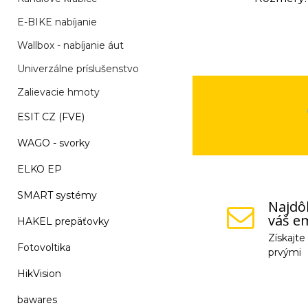
E-BIKE nabíjanie
Wallbox - nabíjanie áut
Univerzálne príslušenstvo
Zalievacie hmoty
ESIT CZ (FVE)
WAGO - svorky
ELKO EP
SMART systémy
Najdôl
váš em
HAKEL prepäťovky
Získajt
Fotovoltika
prvými
HikVision
Vaše osobné údaje (
bawares
na odkaz, ktorý vám