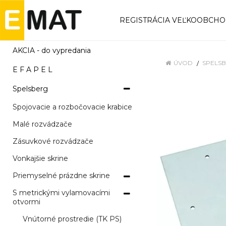
REGISTRÁCIA VEĽKOOBCH
AKCIA - do vypredania
ÚVOD
SPELS
E F A P E L
Spelsberg
Spojovacie a rozbočovacie krabice
Malé rozvádzače
Zásuvkové rozvádzače
Vonkajšie skrine
Priemyselné prázdne skrine
S metrickými vylamovacími
otvormi
Vnútorné prostredie (TK PS)