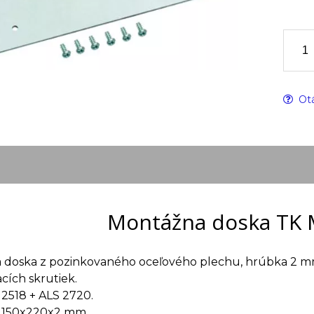
Otá
Montážna doska TK 
 doska z pozinkovaného oceľového plechu, hrúbka 2 mm
ích skrutiek.
2518 + ALS 2720.
 150x220x2 mm.