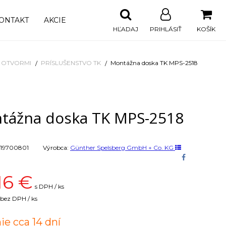
ONTAKT
AKCIE
HĽADAJ
PRIHLÁSIŤ
KOŠÍK
I OTVORMI
PRÍSLUŠENSTVO TK
Montážna doska TK MPS-2518
tážna doska TK MPS-2518
19700801
Výrobca:
Günther Spelsberg GmbH + Co. KG
16
€
s DPH / ks
bez DPH / ks
ie cca 14 dní