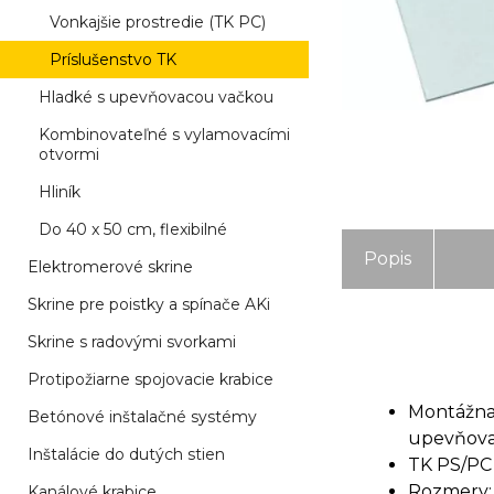
Vonkajšie prostredie (TK PC)
Príslušenstvo TK
Hladké s upevňovacou vačkou
Kombinovateľné s vylamovacími
otvormi
Hliník
Do 40 x 50 cm, flexibilné
Popis
Elektromerové skrine
Skrine pre poistky a spínače AKi
Skrine s radovými svorkami
Protipožiarne spojovacie krabice
Montážna
Betónové inštalačné systémy
upevňovac
Inštalácie do dutých stien
TK PS/PC 
Rozmery:
Kanálové krabice