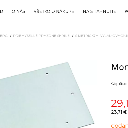
OD
O NÁS
VŠETKO O NÁKUPE
NA STIAHNUTIE
K
BERG
PRIEMYSELNÉ PRÁZDNE SKRINE
S METRICKÝMI VYLAMOVACÍM
Mon
Obj. čislo:
29,
23,71 €
dodan