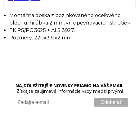
Montážna doska z pozinkovaného oceľového
plechu, hrúbka 2 mm, vr. upevňovacích skrutiek.
TK PS/PC 3625 + ALS 3927.
Rozmery: 220x331x2 mm.
NAJDÔLEŽITEJŠIE NOVINKY PRIAMO NA VÁŠ EMAIL
Získajte zaujímavé informácie vždy medzi prvými
Odoberať
Vaše osobné údaje (email) budeme spracovávať len za týmto
účelom v súlade s platnou legislatívou a zásadami ochrany
osobných údajov. Súhlas potvrdíte kliknutím na odkaz, ktorý
vám pošleme na váš email. Súhlas môžete kedykoľvek odvolať
písomne, emailom alebo kliknutím na odkaz z ktoréhokoľvek