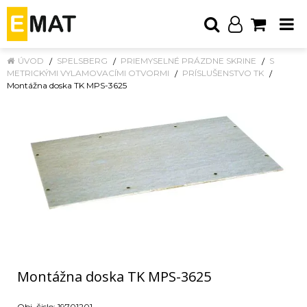
ÚVOD
SPELSBERG
PRIEMYSELNÉ PRÁZDNE SKRINE
S
METRICKÝMI VYLAMOVACÍMI OTVORMI
PRÍSLUŠENSTVO TK
Montážna doska TK MPS-3625
Montážna doska TK MPS-3625
Obj. čislo:
19701201