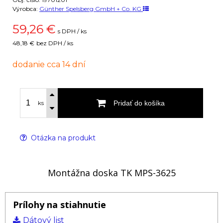
Výrobca:
Günther Spelsberg GmbH + Co. KG
59,26
€
s DPH / ks
48,18 €
bez DPH / ks
dodanie cca 14 dní
Pridať do košíka
ks
Otázka na produkt
Montážna doska TK MPS-3625
Prílohy na stiahnutie
Dátový list