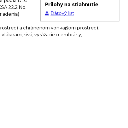
né podľa DLG
Prílohy na stiahnutie
CSA 22.2 No.
Dátový list
riadenia),
prostredí a chránenom vonkajšom prostredí.
i vláknami, sivá, vyrážacie membrány,