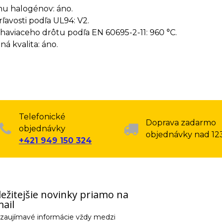
u halogénov: áno.
rľavosti podľa UL94: V2.
haviaceho drôtu podľa EN 60695-2-11: 960 °C.
á kvalita: áno.
Telefonické
Doprava zadarmo
objednávky
objednávky nad 12
+421 949 150 324
ežitejšie novinky priamo na
ail
e zaujímavé informácie vždy medzi