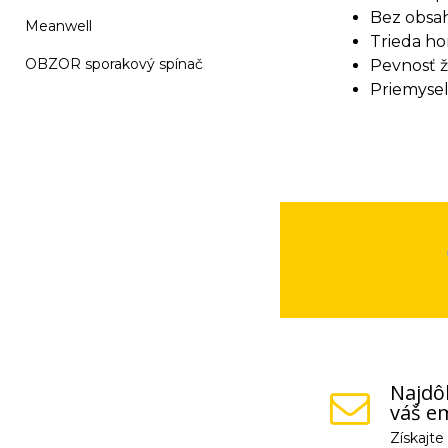
Bez obsah
Meanwell
Trieda ho
OBZOR sporakový spínač
Pevnosť ž
Priemyseln
Najdôl
váš em
Získajt