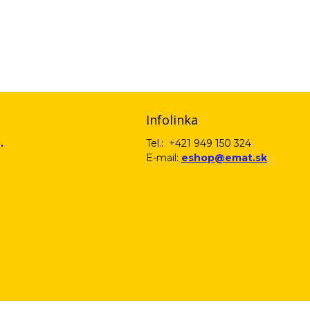
email) budeme spracovávať len za týmto účelom v súlade s platnou legislatív
 pošleme na váš email. Súhlas môžete kedykoľvek odvolať písomne, emailom 
Infolinka
.
Tel.: +421 949 150 324
E-mail:
eshop@emat.sk