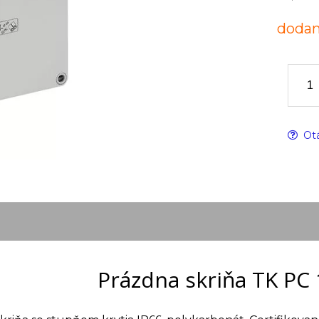
dodan
Otá
Prázdna skriňa TK PC