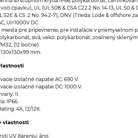
kriňa so stupňom krytia IP66, polykarbonát, Certifikova
 voči čpavku), UL (UL 508 & CSA C22.2 No. 14-13, UL 50 & 
L 52E & CS .2 No. 94.2-7), DNV (Trieda: Lode & offshore za
C, Ui=1000V DC.
miesta pre pripevnenie, pre inštalácie v priemyselnom 
polykarbonát, sivá, veko: polykarbonát, zosilnený skleným
32, (12 bočne).
 130x130x99 mm.
vlastnosti
cie izolačné napätie AC: 690 V.
cie izolačné napätie DC: 1000 V.
rany: II.
a: IP66.
ting: 4X, 12/12K.
 vlastnosti
oti UV žiareniu: áno.