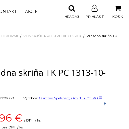
ONTAKT
AKCIE
HĽADAJ
PRIHLÁSIŤ
KOŠÍK
I OTVORMI
VONKAJŠIE PROSTREDIE (TK PC)
Prázdna skriňa TK
dna skriňa TK PC 1313-10-
12790501
Výrobca:
Günther Spelsberg GmbH + Co. KG
,96
€
s DPH / ks
€
bez DPH / ks