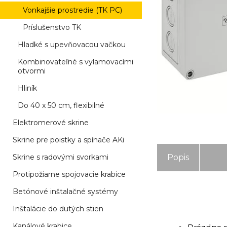
Vonkajšie prostredie (TK PC)
Príslušenstvo TK
Hladké s upevňovacou vačkou
Kombinovateľné s vylamovacími
otvormi
Hliník
Do 40 x 50 cm, flexibilné
Elektromerové skrine
Skrine pre poistky a spínače AKi
Skrine s radovými svorkami
Popis
Protipožiarne spojovacie krabice
Betónové inštalačné systémy
Inštalácie do dutých stien
Kanálové krabice