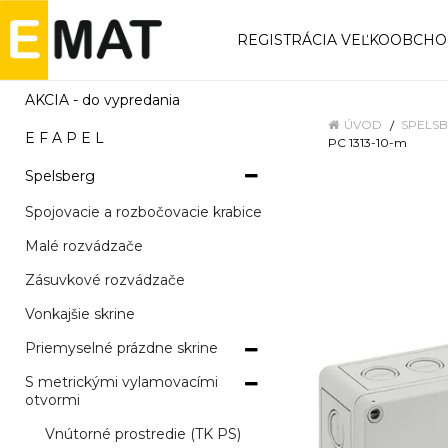
REGISTRÁCIA VEĽKOOBCH
AKCIA - do vypredania
ÚVOD
SPELS
E F A P E L
PC 1313-10-m
Spelsberg
Spojovacie a rozbočovacie krabice
Malé rozvádzače
Zásuvkové rozvádzače
Vonkajšie skrine
Priemyselné prázdne skrine
S metrickými vylamovacími
otvormi
Vnútorné prostredie (TK PS)