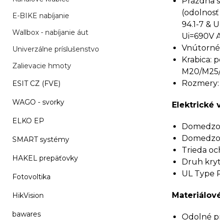
Prázdna s
(odolnosť
E-BIKE nabíjanie
94.1-7 & U
Wallbox - nabíjanie áut
Ui=690V A
Vnútorné 
Univerzálne príslušenstvo
Krabica: 
Zalievacie hmoty
M20/M25/M
Rozmery:
ESIT CZ (FVE)
WAGO - svorky
Elektrické 
ELKO EP
Domedzova
Domedzova
SMART systémy
Trieda och
HAKEL prepäťovky
Druh kryti
UL Type Ra
Fotovoltika
Materiálové
HikVision
bawares
Odolné pr