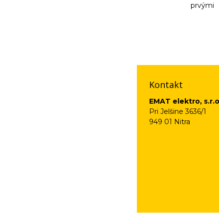
prvými
Vaše osobné údaje (
na odkaz, ktorý vám
Kontakt
EMAT elektro, s.r.o
Pri Jelšine 3636/1
949 01 Nitra