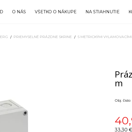
OD
O NÁS
VŠETKO O NÁKUPE
NA STIAHNUTIE
K
BERG
PRIEMYSELNÉ PRÁZDNE SKRINE
S METRICKÝMI VYLAMOVACÍM
Práz
m
Obj. čislo:
40
33,30 