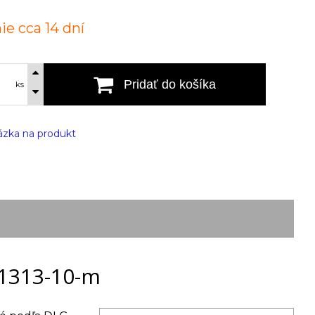
ie cca 14 dní
Pridať do košíka
ks
zka na produkt
 1313-10-m