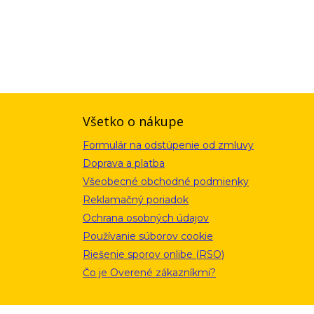
ou a zásadami ochrany osobných údajov. Súhlas potvrdíte kliknutím
alebo kliknutím na odkaz z ktoréhokoľvek informačného emailu.
Všetko o nákupe
Formulár na odstúpenie od zmluvy
Doprava a platba
Všeobecné obchodné podmienky
Reklamačný poriadok
Ochrana osobných údajov
Používanie súborov cookie
Riešenie sporov onlibe (RSO)
Čo je Overené zákazníkmi?