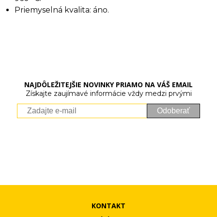
Priemyselná kvalita: áno.
NAJDÔLEŽITEJŠIE NOVINKY PRIAMO NA VÁŠ EMAIL
Získajte zaujímavé informácie vždy medzi prvými
Odoberať
Vaše osobné údaje (email) budeme spracovávať len za týmto
účelom v súlade s platnou legislatívou a zásadami ochrany
osobných údajov. Súhlas potvrdíte kliknutím na odkaz, ktorý
vám pošleme na váš email. Súhlas môžete kedykoľvek odvolať
písomne, emailom alebo kliknutím na odkaz z ktoréhokoľvek
informačného emailu.
KONTAKT