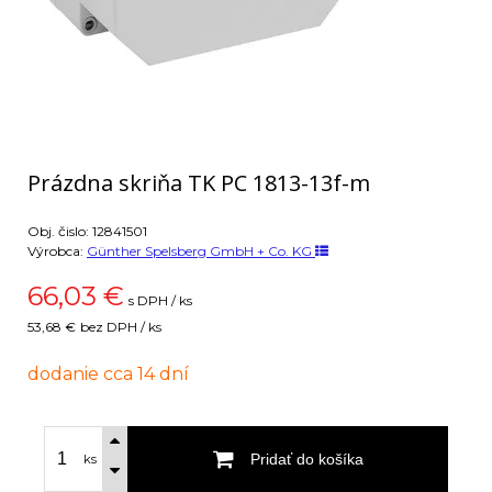
Prázdna skriňa TK PC 1813-13f-m
Obj. čislo:
12841501
Výrobca:
Günther Spelsberg GmbH + Co. KG
66,03
€
s DPH / ks
53,68 €
bez DPH / ks
dodanie cca 14 dní
Pridať do košíka
ks