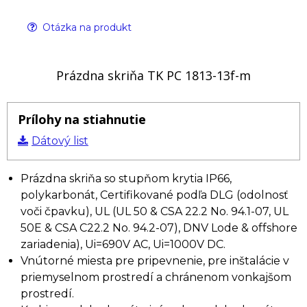
Otázka na produkt
Prázdna skriňa TK PC 1813-13f-m
Prílohy na stiahnutie
Dátový list
Prázdna skriňa so stupňom krytia IP66,
polykarbonát, Certifikované podľa DLG (odolnosť
voči čpavku), UL (UL 50 & CSA 22.2 No. 94.1-07, UL
50E & CSA C22.2 No. 94.2-07), DNV Lode & offshore
zariadenia), Ui=690V AC, Ui=1000V DC.
Vnútorné miesta pre pripevnenie, pre inštalácie v
priemyselnom prostredí a chránenom vonkajšom
prostredí.