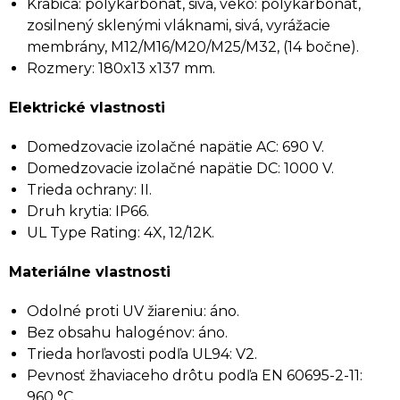
Krabica: polykarbonát, sivá, veko: polykarbonát,
zosilnený sklenými vláknami, sivá, vyrážacie
membrány, M12/M16/M20/M25/M32, (14 bočne).
Rozmery: 180x13 x137 mm.
Elektrické vlastnosti
Domedzovacie izolačné napätie AC: 690 V.
Domedzovacie izolačné napätie DC: 1000 V.
Trieda ochrany: II.
Druh krytia: IP66.
UL Type Rating: 4X, 12/12K.
Materiálne vlastnosti
Odolné proti UV žiareniu: áno.
Bez obsahu halogénov: áno.
Trieda horľavosti podľa UL94: V2.
Pevnosť žhaviaceho drôtu podľa EN 60695-2-11:
960 °C.