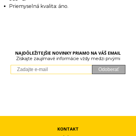
Priemyselná kvalita: áno.
NAJDÔLEŽITEJŠIE NOVINKY PRIAMO NA VÁŠ EMAIL
Získajte zaujímavé informácie vždy medzi prvými
Odoberať
Vaše osobné údaje (email) budeme spracovávať len za týmto
účelom v súlade s platnou legislatívou a zásadami ochrany
osobných údajov. Súhlas potvrdíte kliknutím na odkaz, ktorý
vám pošleme na váš email. Súhlas môžete kedykoľvek odvolať
písomne, emailom alebo kliknutím na odkaz z ktoréhokoľvek
informačného emailu.
KONTAKT