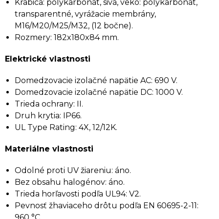
Krabica: polykarbonát, sivá, veko: polykarbonát,
transparentné, vyrážacie membrány,
M16/M20/M25/M32, (12 bočne).
Rozmery: 182x180x84 mm.
Elektrické vlastnosti
Domedzovacie izolačné napätie AC: 690 V.
Domedzovacie izolačné napätie DC: 1000 V.
Trieda ochrany: II.
Druh krytia: IP66.
UL Type Rating: 4X, 12/12K.
Materiálne vlastnosti
Odolné proti UV žiareniu: áno.
Bez obsahu halogénov: áno.
Trieda horľavosti podľa UL94: V2.
Pevnosť žhaviaceho drôtu podľa EN 60695-2-11:
960 °C.