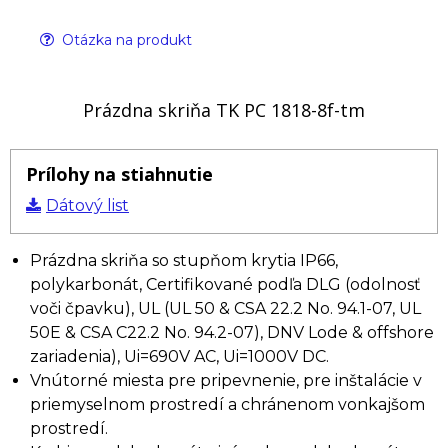
Otázka na produkt
Prázdna skriňa TK PC 1818-8f-tm
Prílohy na stiahnutie
Dátový list
Prázdna skriňa so stupňom krytia IP66,
polykarbonát, Certifikované podľa DLG (odolnosť
voči čpavku), UL (UL 50 & CSA 22.2 No. 94.1-07, UL
50E & CSA C22.2 No. 94.2-07), DNV Lode & offshore
zariadenia), Ui=690V AC, Ui=1000V DC.
Vnútorné miesta pre pripevnenie, pre inštalácie v
priemyselnom prostredí a chránenom vonkajšom
prostredí.