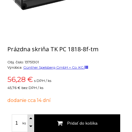
Prázdna skriňa TK PC 1818-8f-tm
Obj. čislo:
13751301
Výrobca:
Günther Spelsberg GmbH + Co. KG
56,28
€
s DPH / ks
45,76 €
bez DPH / ks
dodanie cca 14 dní
Pridať do košíka
ks