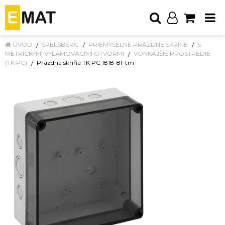
ÚVOD
SPELSBERG
PRIEMYSELNÉ PRÁZDNE SKRINE
S
METRICKÝMI VYLAMOVACÍMI OTVORMI
VONKAJŠIE PROSTREDIE
(TK PC)
Prázdna skriňa TK PC 1818-8f-tm