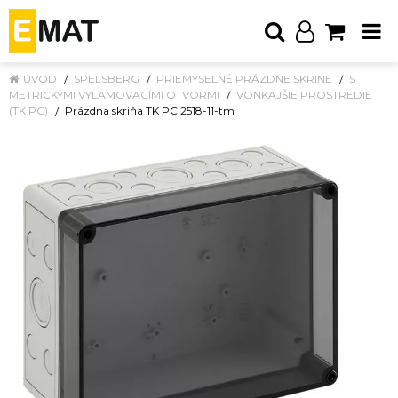
ÚVOD
SPELSBERG
PRIEMYSELNÉ PRÁZDNE SKRINE
S
METRICKÝMI VYLAMOVACÍMI OTVORMI
VONKAJŠIE PROSTREDIE
(TK PC)
Prázdna skriňa TK PC 2518-11-tm