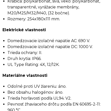
Krabica: polykarbonát, sivá, veko: polykarbonát,
transparentné, vyrážacie membrány,
M20/M25/M32/M40, (32 bočne).
Rozmery: 254x180x111 mm.
Elektrické vlastnosti
Domedzovacie izolačné napätie AC: 690 V.
Domedzovacie izolačné napätie DC: 1000 V.
Trieda ochrany: II.
Druh krytia: IP66.
UL Type Rating: 4X, 12/12K.
Materiálne vlastnosti
Odolné proti UV žiareniu: áno.
Bez obsahu halogénov: áno.
Trieda horľavosti podľa UL94: V2.
Pevnosť žhaviaceho drôtu podľa EN 60695-2-11:
960 °C.