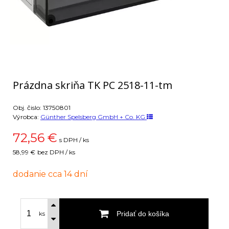
Prázdna skriňa TK PC 2518-11-tm
Obj. čislo:
13750801
Výrobca:
Günther Spelsberg GmbH + Co. KG
72,56
€
s DPH / ks
58,99 €
bez DPH / ks
dodanie cca 14 dní
Pridať do košíka
ks