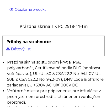
Otázka na produkt
Prázdna skriňa TK PC 2518-11-tm
Prílohy na stiahnutie
Dátový list
Prázdna skriňa so stupňom krytia IP66,
polykarbonát, Certifikované podľa DLG (odolnosť
voči čpavku), UL (UL 50 & CSA 22.2 No. 94.1-07, UL
50E & CSA C22.2 No. 94.2-07), DNV Lode & offshore
zariadenia), Ui=690V AC, Ui=1000V DC.
Vnútorné miesta pre pripevnenie, pre inštalácie v
priemyselnom prostredí a chránenom vonkajšom
prostredí.