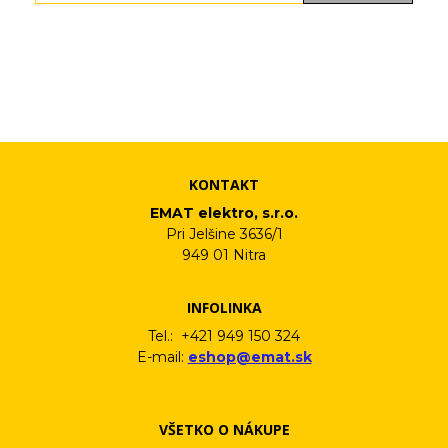
Vaše osobné údaje (email) budeme spracovávať len za týmto
účelom v súlade s platnou legislatívou a zásadami ochrany
osobných údajov. Súhlas potvrdíte kliknutím na odkaz, ktorý
vám pošleme na váš email. Súhlas môžete kedykoľvek odvolať
písomne, emailom alebo kliknutím na odkaz z ktoréhokoľvek
informačného emailu.
KONTAKT
EMAT elektro, s.r.o.
Pri Jelšine 3636/1
949 01 Nitra
INFOLINKA
Tel.: +421 949 150 324
E-mail:
eshop@emat.sk
VŠETKO O NÁKUPE