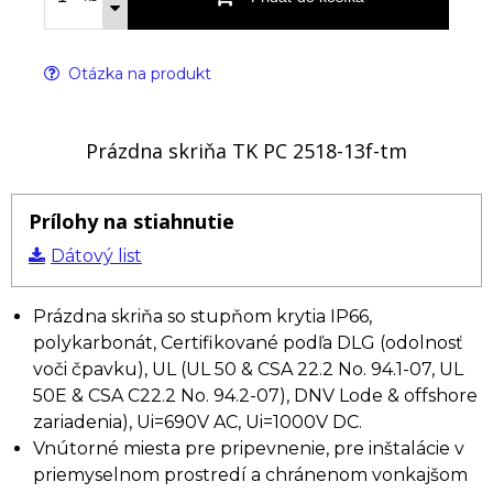
Otázka na produkt
Prázdna skriňa TK PC 2518-13f-tm
Prílohy na stiahnutie
Dátový list
Prázdna skriňa so stupňom krytia IP66,
polykarbonát, Certifikované podľa DLG (odolnosť
voči čpavku), UL (UL 50 & CSA 22.2 No. 94.1-07, UL
50E & CSA C22.2 No. 94.2-07), DNV Lode & offshore
zariadenia), Ui=690V AC, Ui=1000V DC.
Vnútorné miesta pre pripevnenie, pre inštalácie v
priemyselnom prostredí a chránenom vonkajšom