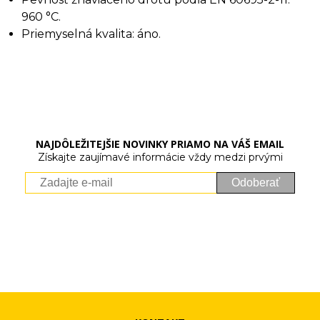
960 °C.
Priemyselná kvalita: áno.
NAJDÔLEŽITEJŠIE NOVINKY PRIAMO NA VÁŠ EMAIL
Získajte zaujímavé informácie vždy medzi prvými
Odoberať
Vaše osobné údaje (email) budeme spracovávať len za týmto
účelom v súlade s platnou legislatívou a zásadami ochrany
osobných údajov. Súhlas potvrdíte kliknutím na odkaz, ktorý
vám pošleme na váš email. Súhlas môžete kedykoľvek odvolať
písomne, emailom alebo kliknutím na odkaz z ktoréhokoľvek
informačného emailu.