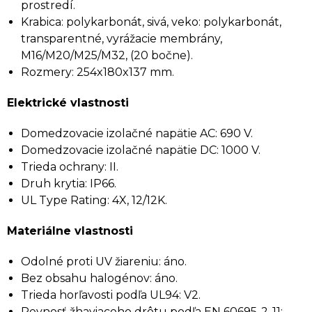
prostredí.
Krabica: polykarbonát, sivá, veko: polykarbonát,
transparentné, vyrážacie membrány,
M16/M20/M25/M32, (20 bočne).
Rozmery: 254x180x137 mm.
Elektrické vlastnosti
Domedzovacie izolačné napätie AC: 690 V.
Domedzovacie izolačné napätie DC: 1000 V.
Trieda ochrany: II.
Druh krytia: IP66.
UL Type Rating: 4X, 12/12K.
Materiálne vlastnosti
Odolné proti UV žiareniu: áno.
Bez obsahu halogénov: áno.
Trieda horľavosti podľa UL94: V2.
Pevnosť žhaviaceho drôtu podľa EN 60695-2-11: