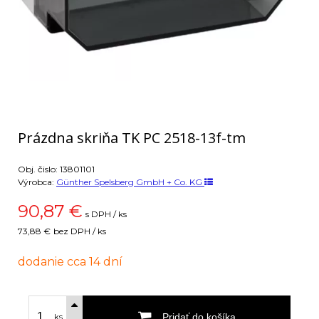
Prázdna skriňa TK PC 2518-13f-tm
Obj. čislo:
13801101
Výrobca:
Günther Spelsberg GmbH + Co. KG
90,87
€
s DPH / ks
73,88 €
bez DPH / ks
dodanie cca 14 dní
Pridať do košíka
ks