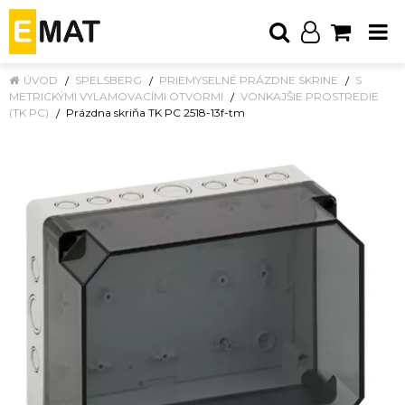
ÚVOD
SPELSBERG
PRIEMYSELNÉ PRÁZDNE SKRINE
S
METRICKÝMI VYLAMOVACÍMI OTVORMI
VONKAJŠIE PROSTREDIE
(TK PC)
Prázdna skriňa TK PC 2518-13f-tm