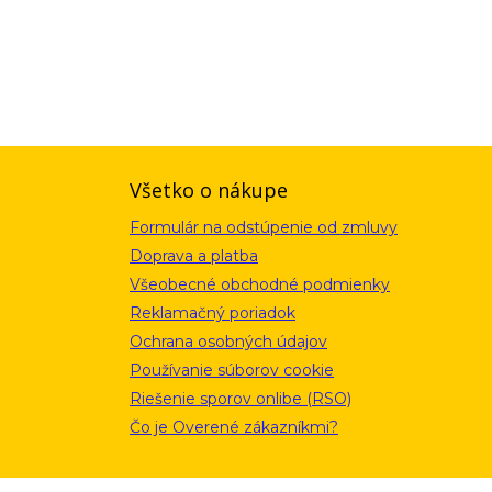
ou a zásadami ochrany osobných údajov. Súhlas potvrdíte kliknutím
alebo kliknutím na odkaz z ktoréhokoľvek informačného emailu.
Všetko o nákupe
Formulár na odstúpenie od zmluvy
Doprava a platba
Všeobecné obchodné podmienky
Reklamačný poriadok
Ochrana osobných údajov
Používanie súborov cookie
Riešenie sporov onlibe (RSO)
Čo je Overené zákazníkmi?