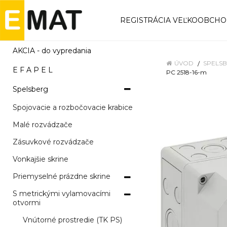
REGISTRÁCIA VEĽKOOBCH
AKCIA - do vypredania
ÚVOD
SPELS
E F A P E L
PC 2518-16-m
Spelsberg
Spojovacie a rozbočovacie krabice
Malé rozvádzače
Zásuvkové rozvádzače
Vonkajšie skrine
Priemyselné prázdne skrine
S metrickými vylamovacími
otvormi
Vnútorné prostredie (TK PS)