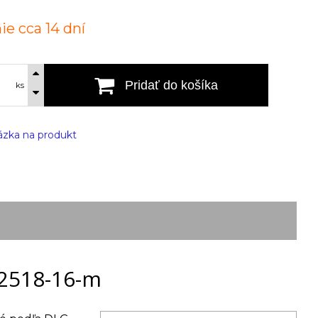
ie cca 14 dní
Pridať do košíka
ks
zka na produkt
 2518-16-m