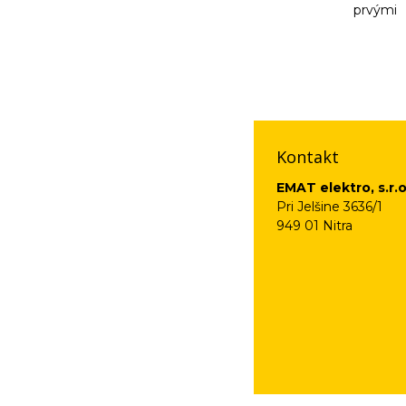
prvými
Vaše osobné údaje (
na odkaz, ktorý vám
Kontakt
EMAT elektro, s.r.o
Pri Jelšine 3636/1
949 01 Nitra