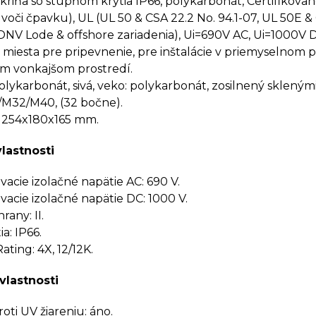
kriňa so stupňom krytia IP66, polykarbonát, Certifikova
 voči čpavku), UL (UL 50 & CSA 22.2 No. 94.1-07, UL 50E &
 DNV Lode & offshore zariadenia), Ui=690V AC, Ui=1000V 
miesta pre pripevnenie, pre inštalácie v priemyselnom p
m vonkajšom prostredí.
polykarbonát, sivá, veko: polykarbonát, zosilnený skleným
M32/M40, (32 bočne).
 254x180x165 mm.
vlastnosti
cie izolačné napätie AC: 690 V.
cie izolačné napätie DC: 1000 V.
rany: II.
a: IP66.
ting: 4X, 12/12K.
vlastnosti
oti UV žiareniu: áno.