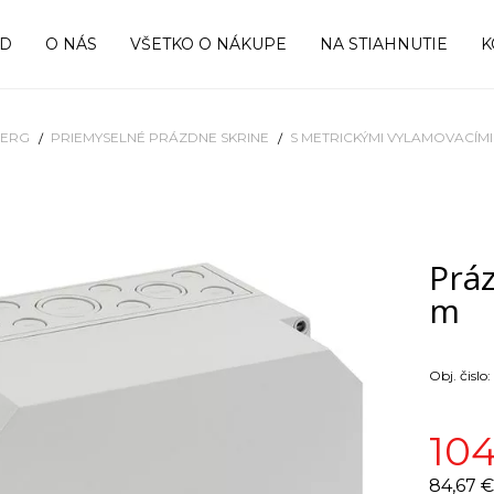
OD
O NÁS
VŠETKO O NÁKUPE
NA STIAHNUTIE
K
BERG
PRIEMYSELNÉ PRÁZDNE SKRINE
S METRICKÝMI VYLAMOVACÍM
Práz
m
Obj. čislo:
104
84,67 €