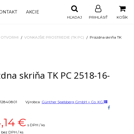
ONTAKT
AKCIE
HĽADAJ
PRIHLÁSIŤ
KOŠÍK
I OTVORMI
VONKAJŠIE PROSTREDIE (TK PC)
Prázdna skriňa TK
dna skriňa TK PC 2518-16-
12840801
Výrobca:
Günther Spelsberg GmbH + Co. KG
,14
€
s DPH / ks
bez DPH / ks