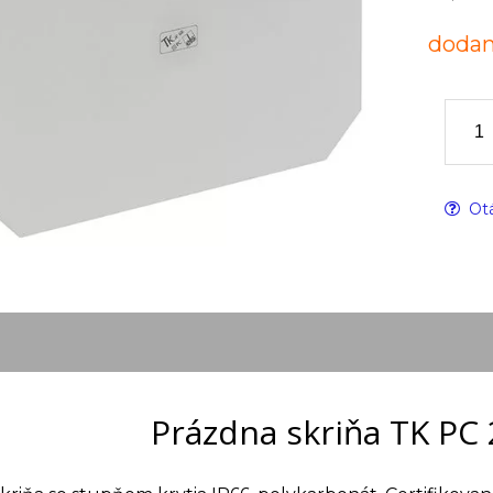
dodan
Otá
Prázdna skriňa TK PC