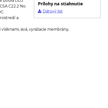
né podľa DLG
Prílohy na stiahnutie
 CSA C22.2 No.
Dátový list
DC.
rostredí a
i vláknami, sivá, vyrážacie membrány,