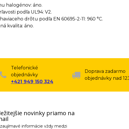
u halogénov: áno.
rľavosti podľa UL94: V2.
haviaceho drôtu podľa EN 60695-2-11: 960 °C.
á kvalita: áno.
Telefonické
Doprava zadarmo
objednávky
objednávky nad 12
+421 949 150 324
ežitejšie novinky priamo na
ail
e zaujímavé informácie vždy medzi