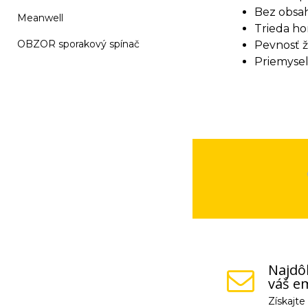
Bez obsah
Meanwell
Trieda ho
OBZOR sporakový spínač
Pevnosť ž
Priemyseln
Najdôl
váš em
Získajt