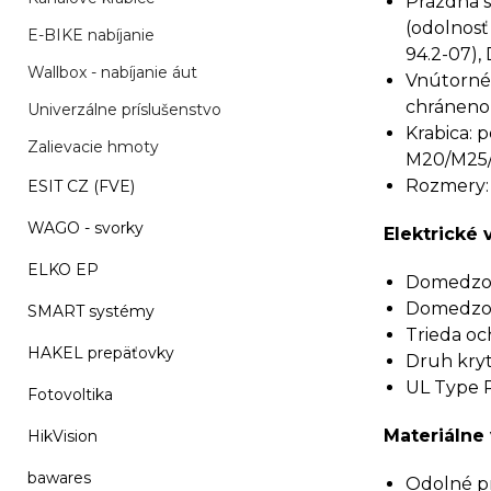
Prázdna s
(odolnosť
E-BIKE nabíjanie
94.2-07),
Wallbox - nabíjanie áut
Vnútorné 
chráneno
Univerzálne príslušenstvo
Krabica: 
Zalievacie hmoty
M20/M25/
Rozmery:
ESIT CZ (FVE)
WAGO - svorky
Elektrické 
ELKO EP
Domedzova
Domedzova
SMART systémy
Trieda och
HAKEL prepäťovky
Druh kryti
UL Type Ra
Fotovoltika
Materiálne 
HikVision
bawares
Odolné pr