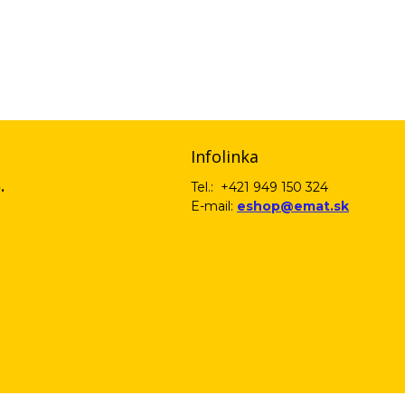
email) budeme spracovávať len za týmto účelom v súlade s platnou legislatív
 pošleme na váš email. Súhlas môžete kedykoľvek odvolať písomne, emailom 
Infolinka
.
Tel.: +421 949 150 324
E-mail:
eshop@emat.sk