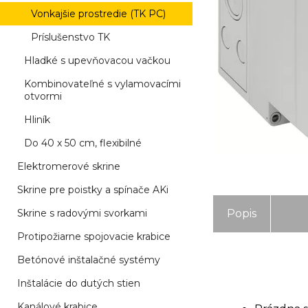
Vonkajšie prostredie (TK PC)
Príslušenstvo TK
Hladké s upevňovacou vačkou
Kombinovateľné s vylamovacími
otvormi
Hliník
Do 40 x 50 cm, flexibilné
Elektromerové skrine
Skrine pre poistky a spínače AKi
Skrine s radovými svorkami
Popis
Protipožiarne spojovacie krabice
Betónové inštalačné systémy
Inštalácie do dutých stien
Kanálové krabice