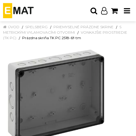
ÚVOD
SPELSBERG
PRIEMYSELNÉ PRÁZDNE SKRINE
S
METRICKÝMI VYLAMOVACÍMI OTVORMI
VONKAJŠIE PROSTREDIE
(TK PC)
Prázdna skriňa TK PC 2518-6f-tm