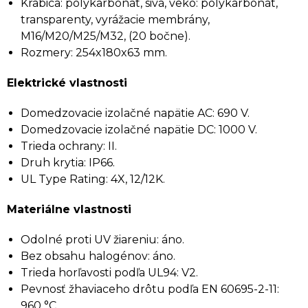
Krabica: polykarbonát, sivá, veko: polykarbonát,
transparenty, vyrážacie membrány,
M16/M20/M25/M32, (20 bočne).
Rozmery: 254x180x63 mm.
Elektrické vlastnosti
Domedzovacie izolačné napätie AC: 690 V.
Domedzovacie izolačné napätie DC: 1000 V.
Trieda ochrany: II.
Druh krytia: IP66.
UL Type Rating: 4X, 12/12K.
Materiálne vlastnosti
Odolné proti UV žiareniu: áno.
Bez obsahu halogénov: áno.
Trieda horľavosti podľa UL94: V2.
Pevnosť žhaviaceho drôtu podľa EN 60695-2-11:
960 °C.