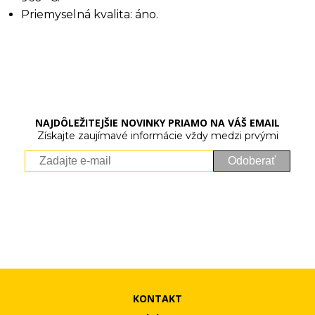
Priemyselná kvalita: áno.
NAJDÔLEŽITEJŠIE NOVINKY PRIAMO NA VÁŠ EMAIL
Získajte zaujímavé informácie vždy medzi prvými
Odoberať
Vaše osobné údaje (email) budeme spracovávať len za týmto
účelom v súlade s platnou legislatívou a zásadami ochrany
osobných údajov. Súhlas potvrdíte kliknutím na odkaz, ktorý
vám pošleme na váš email. Súhlas môžete kedykoľvek odvolať
písomne, emailom alebo kliknutím na odkaz z ktoréhokoľvek
informačného emailu.
KONTAKT