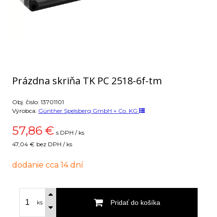
Prázdna skriňa TK PC 2518-6f-tm
Obj. čislo:
13701101
Výrobca:
Günther Spelsberg GmbH + Co. KG
57,86
€
s DPH / ks
47,04 €
bez DPH / ks
dodanie cca 14 dní
Pridať do košíka
ks