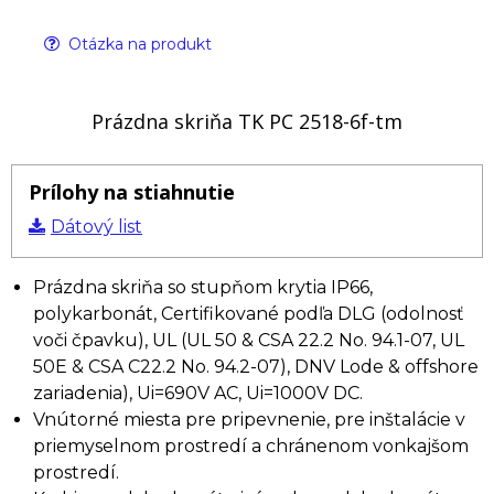
Otázka na produkt
Prázdna skriňa TK PC 2518-6f-tm
Prílohy na stiahnutie
Dátový list
Prázdna skriňa so stupňom krytia IP66,
polykarbonát, Certifikované podľa DLG (odolnosť
voči čpavku), UL (UL 50 & CSA 22.2 No. 94.1-07, UL
50E & CSA C22.2 No. 94.2-07), DNV Lode & offshore
zariadenia), Ui=690V AC, Ui=1000V DC.
Vnútorné miesta pre pripevnenie, pre inštalácie v
priemyselnom prostredí a chránenom vonkajšom
prostredí.