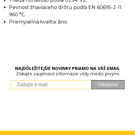
Trieda horľavosti podľa UL94: V2.
Pevnosť žhaviaceho drôtu podľa EN 60695-2-11:
960 °C.
Priemyselná kvalita: áno.
NAJDÔLEŽITEJŠIE NOVINKY PRIAMO NA VÁŠ EMAIL
Získajte zaujímavé informácie vždy medzi prvými
Odoberať
Vaše osobné údaje (email) budeme spracovávať len za týmto
účelom v súlade s platnou legislatívou a zásadami ochrany
osobných údajov. Súhlas potvrdíte kliknutím na odkaz, ktorý
vám pošleme na váš email. Súhlas môžete kedykoľvek odvolať
písomne, emailom alebo kliknutím na odkaz z ktoréhokoľvek
informačného emailu.