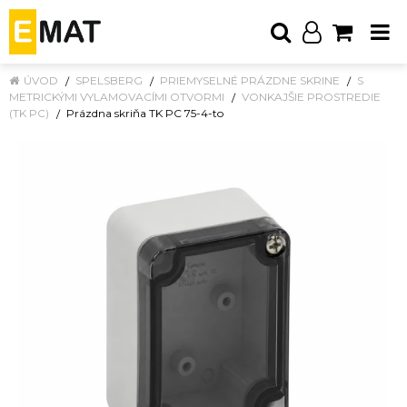
ÚVOD
SPELSBERG
PRIEMYSELNÉ PRÁZDNE SKRINE
S
METRICKÝMI VYLAMOVACÍMI OTVORMI
VONKAJŠIE PROSTREDIE
(TK PC)
Prázdna skriňa TK PC 75-4-to