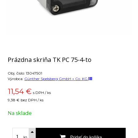
Prázdna skriňa TK PC 75-4-to
Obj. čislo:
13047501
Výrobca:
Günther Spelsberg GmbH + Co. KG
11,54
€
s DPH / ks
9,38 €
bez DPH / ks
Na sklade
Pridať do košíka
ks