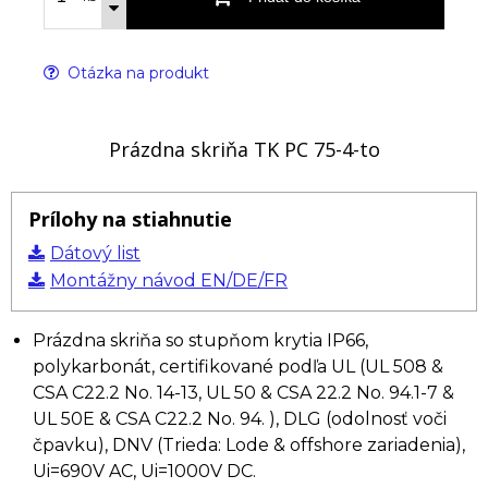
Otázka na produkt
Prázdna skriňa TK PC 75-4-to
Prílohy na stiahnutie
Dátový list
Montážny návod EN/DE/FR
Prázdna skriňa so stupňom krytia IP66,
polykarbonát, certifikované podľa UL (UL 508 &
CSA C22.2 No. 14-13, UL 50 & CSA 22.2 No. 94.1-7 &
UL 50E & CSA C22.2 No. 94. ), DLG (odolnosť voči
čpavku), DNV (Trieda: Lode & offshore zariadenia),
Ui=690V AC, Ui=1000V DC.