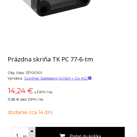
Prázdna skriňa TK PC 77-6-tm
Obj. čislo:
13700101
Výrobca:
Günther Spelsberg GmbH + Co. KG
14,24
€
s DPH / ks
11,58 €
bez DPH / ks
dodanie cca 14 dní
Pridať do košíka
ks