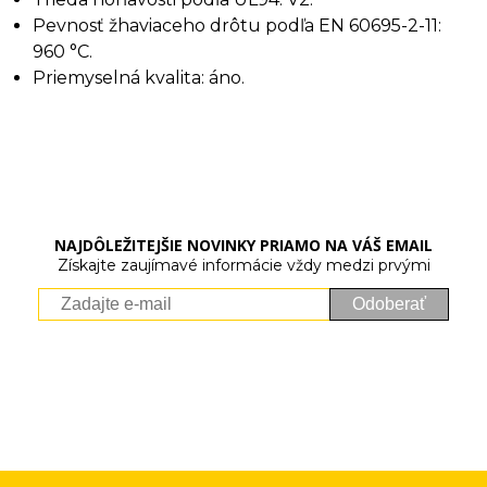
Pevnosť žhaviaceho drôtu podľa EN 60695-2-11:
960 °C.
Priemyselná kvalita: áno.
NAJDÔLEŽITEJŠIE NOVINKY PRIAMO NA VÁŠ EMAIL
Získajte zaujímavé informácie vždy medzi prvými
Odoberať
Vaše osobné údaje (email) budeme spracovávať len za týmto
účelom v súlade s platnou legislatívou a zásadami ochrany
osobných údajov. Súhlas potvrdíte kliknutím na odkaz, ktorý
vám pošleme na váš email. Súhlas môžete kedykoľvek odvolať
písomne, emailom alebo kliknutím na odkaz z ktoréhokoľvek
informačného emailu.