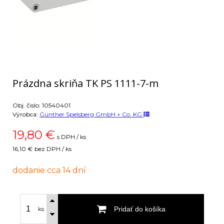
Prázdna skriňa TK PS 1111-7-m
Obj. čislo:
10540401
Výrobca:
Günther Spelsberg GmbH + Co. KG
19,80
€
s DPH / ks
16,10 €
bez DPH / ks
dodanie cca 14 dní
Pridať do košíka
ks