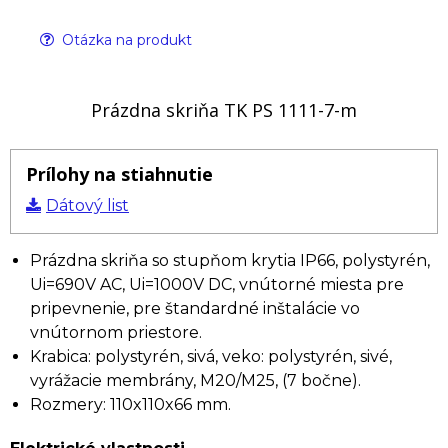
Otázka na produkt
Prázdna skriňa TK PS 1111-7-m
Prílohy na stiahnutie
Dátový list
Prázdna skriňa so stupňom krytia IP66, polystyrén,
Ui=690V AC, Ui=1000V DC, vnútorné miesta pre
pripevnenie, pre štandardné inštalácie vo
vnútornom priestore.
Krabica: polystyrén, sivá, veko: polystyrén, sivé,
vyrážacie membrány, M20/M25, (7 bočne).
Rozmery: 110x110x66 mm.