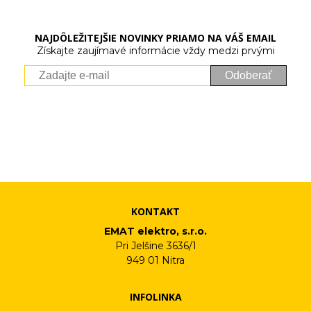
NAJDÔLEŽITEJŠIE NOVINKY PRIAMO NA VÁŠ EMAIL
Získajte zaujímavé informácie vždy medzi prvými
Odoberať
Vaše osobné údaje (email) budeme spracovávať len za týmto
účelom v súlade s platnou legislatívou a zásadami ochrany
osobných údajov. Súhlas potvrdíte kliknutím na odkaz, ktorý
vám pošleme na váš email. Súhlas môžete kedykoľvek odvolať
písomne, emailom alebo kliknutím na odkaz z ktoréhokoľvek
informačného emailu.
KONTAKT
EMAT elektro, s.r.o.
Pri Jelšine 3636/1
949 01 Nitra
INFOLINKA