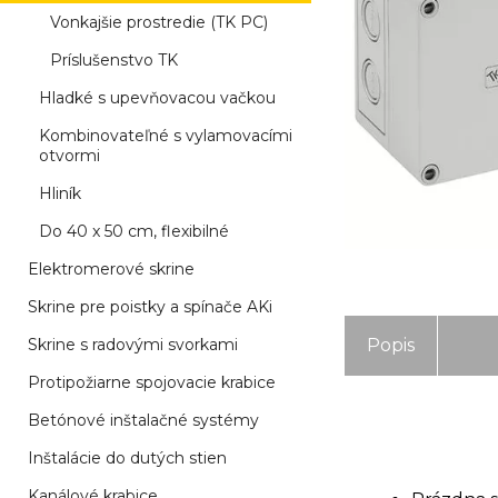
Vonkajšie prostredie (TK PC)
Príslušenstvo TK
Hladké s upevňovacou vačkou
Kombinovateľné s vylamovacími
otvormi
Hliník
Do 40 x 50 cm, flexibilné
Elektromerové skrine
Skrine pre poistky a spínače AKi
Skrine s radovými svorkami
Popis
Protipožiarne spojovacie krabice
Betónové inštalačné systémy
Inštalácie do dutých stien
Kanálové krabice