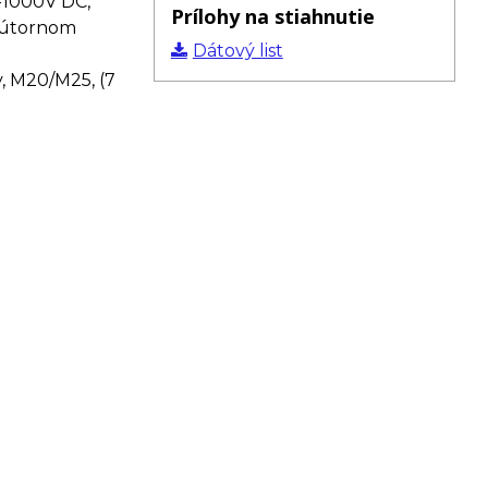
i=1000V DC,
Prílohy na stiahnutie
vnútornom
Dátový list
y, M20/M25, (7