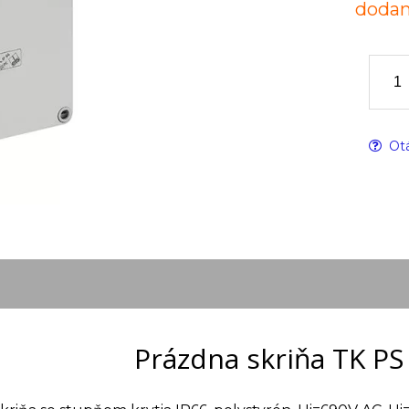
dodan
Otá
Prázdna skriňa TK PS