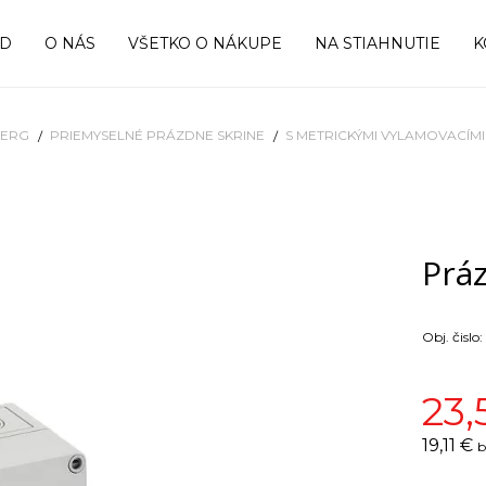
OD
O NÁS
VŠETKO O NÁKUPE
NA STIAHNUTIE
K
BERG
PRIEMYSELNÉ PRÁZDNE SKRINE
S METRICKÝMI VYLAMOVACÍM
Prá
Obj. čislo:
23,
19,11 €
b