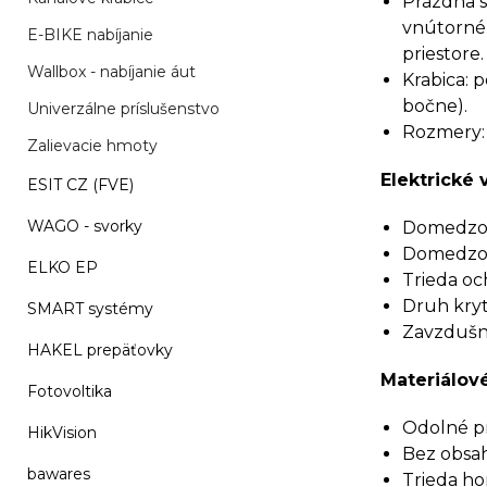
Prázdna s
vnútorné 
E-BIKE nabíjanie
priestore.
Wallbox - nabíjanie áut
Krabica: p
bočne).
Univerzálne príslušenstvo
Rozmery:
Zalievacie hmoty
Elektrické 
ESIT CZ (FVE)
WAGO - svorky
Domedzova
Domedzova
ELKO EP
Trieda och
Druh kryti
SMART systémy
Zavzdušne
HAKEL prepäťovky
Materiálové
Fotovoltika
Odolné pro
HikVision
Bez obsah
bawares
Trieda ho