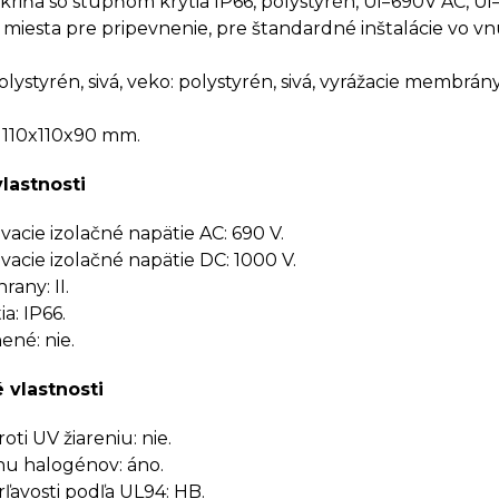
kriňa so stupňom krytia IP66, polystyrén, Ui=690V AC, U
miesta pre pripevnenie, pre štandardné inštalácie vo 
olystyrén, sivá, veko: polystyrén, sivá, vyrážacie membrán
 110x110x90 mm.
vlastnosti
cie izolačné napätie AC: 690 V.
cie izolačné napätie DC: 1000 V.
rany: II.
a: IP66.
né: nie.
 vlastnosti
ti UV žiareniu: nie.
u halogénov: áno.
rľavosti podľa UL94: HB.