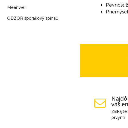
Pevnosť ž
Meanwell
Priemyseln
OBZOR sporakový spínač
Najdôl
váš em
Získajt
prvými