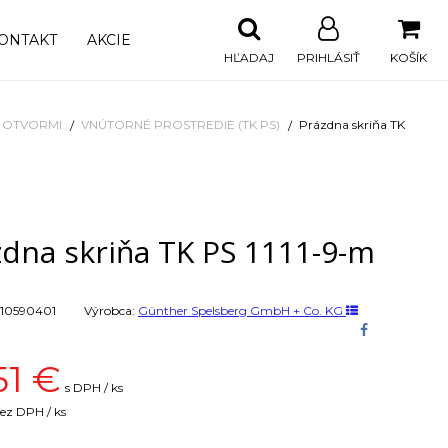
ONTAKT
AKCIE
HĽADAJ
PRIHLÁSIŤ
KOŠÍK
I OTVORMI
VNÚTORNÉ PROSTREDIE (TK PS)
Prázdna skriňa TK
zdna skriňa TK PS 1111-9-m
10590401
Výrobca:
Günther Spelsberg GmbH + Co. KG
51
€
s DPH / ks
ez DPH / ks