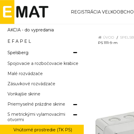
REGISTRÁCIA VEĽKOOBCH
AKCIA - do vypredania
ÚVOD
SPELS
E F A P E L
PS 1111-9-m
Spelsberg
Spojovacie a rozbočovacie krabice
Malé rozvádzače
Zásuvkové rozvádzače
Vonkajšie skrine
Priemyselné prázdne skrine
S metrickými vylamovacími
otvormi
Vnútorné prostredie (TK PS)