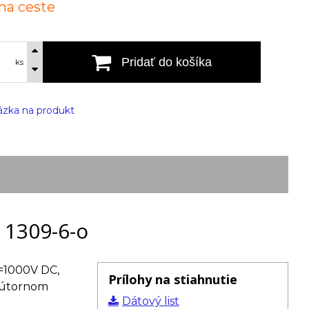
 na ceste
Pridať do košíka
ks
zka na produkt
 1309-6-o
i=1000V DC,
Prílohy na stiahnutie
vnútornom
Dátový list