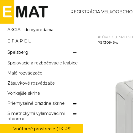
REGISTRÁCIA VEĽKOOBCH
AKCIA - do vypredania
ÚVOD
SPELS
E F A P E L
PS 1309-6-o
Spelsberg
Spojovacie a rozbočovacie krabice
Malé rozvádzače
Zásuvkové rozvádzače
Vonkajšie skrine
Priemyselné prázdne skrine
S metrickými vylamovacími
otvormi
Vnútorné prostredie (TK PS)