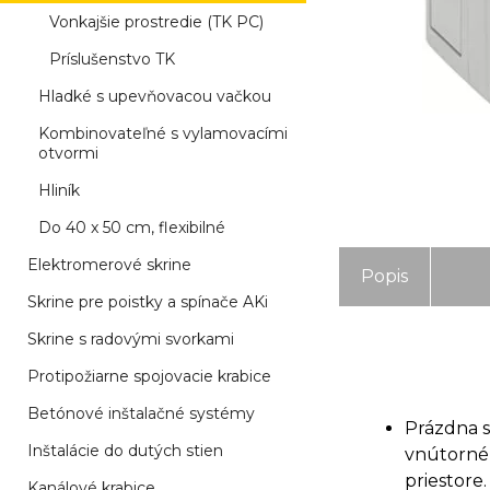
Vonkajšie prostredie (TK PC)
Príslušenstvo TK
Hladké s upevňovacou vačkou
Kombinovateľné s vylamovacími
otvormi
Hliník
Do 40 x 50 cm, flexibilné
Elektromerové skrine
Popis
Skrine pre poistky a spínače AKi
Skrine s radovými svorkami
Protipožiarne spojovacie krabice
Betónové inštalačné systémy
Prázdna s
Inštalácie do dutých stien
vnútorné 
priestore.
Kanálové krabice