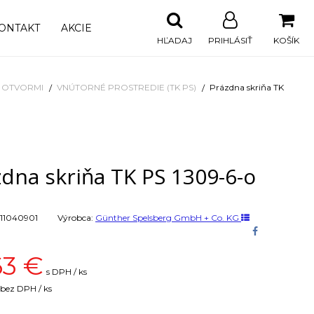
ONTAKT
AKCIE
HĽADAJ
PRIHLÁSIŤ
KOŠÍK
I OTVORMI
VNÚTORNÉ PROSTREDIE (TK PS)
Prázdna skriňa TK
dna skriňa TK PS 1309-6-o
11040901
Výrobca:
Günther Spelsberg GmbH + Co. KG
63
€
s DPH / ks
bez DPH / ks