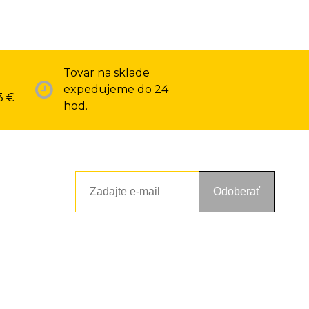
Tovar na sklade
expedujeme do 24
3 €
hod.
Odoberať
ou a zásadami ochrany osobných údajov. Súhlas potvrdíte kliknutím
alebo kliknutím na odkaz z ktoréhokoľvek informačného emailu.