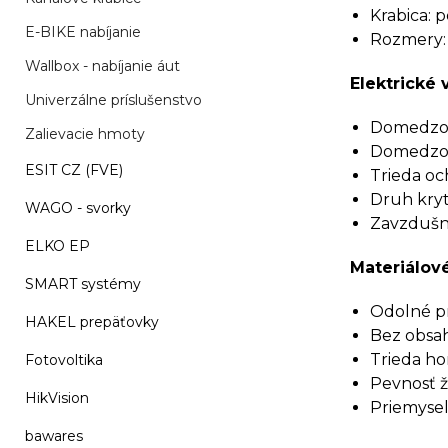
Krabica: p
E-BIKE nabíjanie
Rozmery:
Wallbox - nabíjanie áut
Elektrické 
Univerzálne príslušenstvo
Domedzova
Zalievacie hmoty
Domedzova
ESIT CZ (FVE)
Trieda och
Druh kryti
WAGO - svorky
Zavzdušne
ELKO EP
Materiálové
SMART systémy
Odolné pro
HAKEL prepäťovky
Bez obsah
Trieda ho
Fotovoltika
Pevnosť ž
HikVision
Priemyseln
bawares