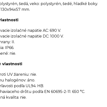
olystyrén, šedá, veko: polystyrén, šedé, hladké boky.
 130x94x57 mm.
vlastnosti
cie izolačné napätie AC: 690 V.
cie izolačné napätie DC: 1000 V.
rany: II.
a: IP66.
né: nie.
 vlastnosti
ti UV žiareniu: nie.
u halogénov: áno.
rľavosti podľa UL94: HB.
haviaceho drôtu podľa EN 60695-2-11: 650 °C.
á kvalita: nie.