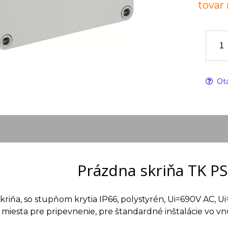
tovar
Otá
Prázdna skriňa TK PS
kriňa, so stupňom krytia IP66, polystyrén, Ui=690V AC, U
miesta pre pripevnenie, pre štandardné inštalácie vo 