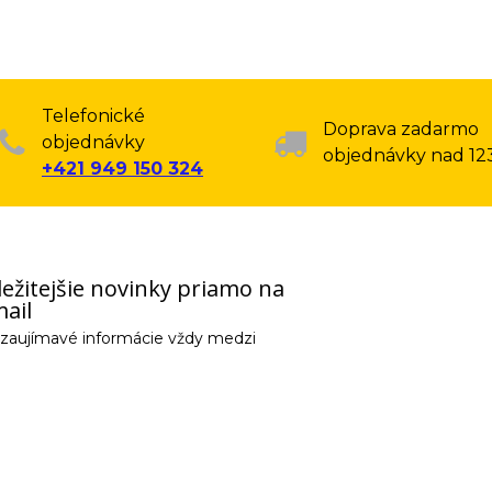
Telefonické
Doprava zadarmo
objednávky
objednávky nad 12
+421 949 150 324
ežitejšie novinky priamo na
ail
e zaujímavé informácie vždy medzi
email) budeme spracovávať len za týmto účelom v súlade s platnou legislatív
 pošleme na váš email. Súhlas môžete kedykoľvek odvolať písomne, emailom 