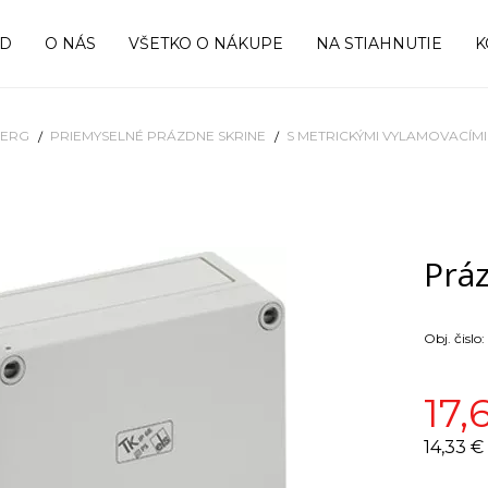
OD
O NÁS
VŠETKO O NÁKUPE
NA STIAHNUTIE
K
BERG
PRIEMYSELNÉ PRÁZDNE SKRINE
S METRICKÝMI VYLAMOVACÍM
Práz
Obj. čislo:
17,
14,33 €