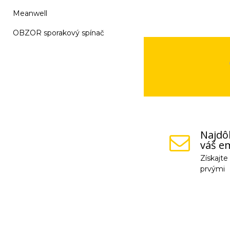
Meanwell
OBZOR sporakový spínač
Najdôl
váš em
Získajt
prvými
Vaše osobné údaje (
na odkaz, ktorý vám