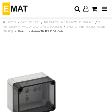
ÚVOD
SPELSBERG
PRIEMYSELNÉ PRÁZDNE SKRINE
S
METRICKÝMI VYLAMOVACÍMI OTVORMI
VNÚTORNÉ PROSTREDIE
(TK PS)
Prázdna skriňa TK PS 1309-8-to