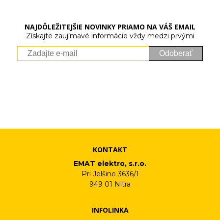
NAJDÔLEŽITEJŠIE NOVINKY PRIAMO NA VÁŠ EMAIL
Získajte zaujímavé informácie vždy medzi prvými
Odoberať
Vaše osobné údaje (email) budeme spracovávať len za týmto
účelom v súlade s platnou legislatívou a zásadami ochrany
osobných údajov. Súhlas potvrdíte kliknutím na odkaz, ktorý
vám pošleme na váš email. Súhlas môžete kedykoľvek odvolať
písomne, emailom alebo kliknutím na odkaz z ktoréhokoľvek
informačného emailu.
KONTAKT
EMAT elektro, s.r.o.
Pri Jelšine 3636/1
949 01 Nitra
INFOLINKA