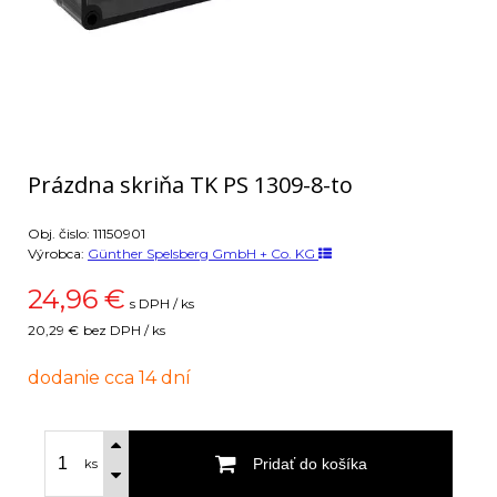
Prázdna skriňa TK PS 1309-8-to
Obj. čislo:
11150901
Výrobca:
Günther Spelsberg GmbH + Co. KG
24,96
€
s DPH / ks
20,29 €
bez DPH / ks
dodanie cca 14 dní
Pridať do košíka
ks