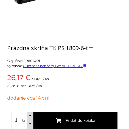
Prázdna skriňa TK PS 1809-6-tm
Obj. čislo:
10601001
Výrobca:
Günther Spelsberg GmbH + Co. KG
26,17
€
s DPH / ks
21,28 €
bez DPH / ks
dodanie cca 14 dní
Pridať do košíka
ks