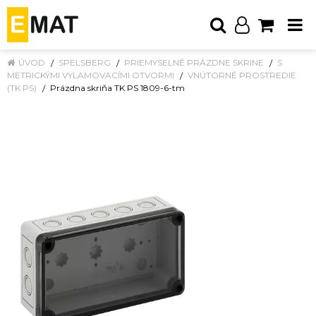
ÚVOD
SPELSBERG
PRIEMYSELNÉ PRÁZDNE SKRINE
S
METRICKÝMI VYLAMOVACÍMI OTVORMI
VNÚTORNÉ PROSTREDIE
(TK PS)
Prázdna skriňa TK PS 1809-6-tm