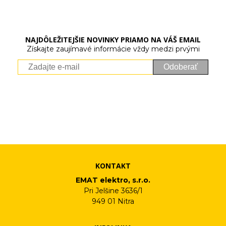
NAJDÔLEŽITEJŠIE NOVINKY PRIAMO NA VÁŠ EMAIL
Získajte zaujímavé informácie vždy medzi prvými
Odoberať
Vaše osobné údaje (email) budeme spracovávať len za týmto
účelom v súlade s platnou legislatívou a zásadami ochrany
osobných údajov. Súhlas potvrdíte kliknutím na odkaz, ktorý
vám pošleme na váš email. Súhlas môžete kedykoľvek odvolať
písomne, emailom alebo kliknutím na odkaz z ktoréhokoľvek
informačného emailu.
KONTAKT
EMAT elektro, s.r.o.
Pri Jelšine 3636/1
949 01 Nitra