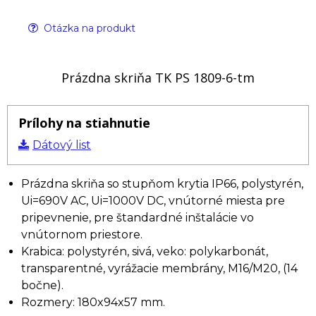
Otázka na produkt
Prázdna skriňa TK PS 1809-6-tm
Prílohy na stiahnutie
Dátový list
Prázdna skriňa so stupňom krytia IP66, polystyrén,
Ui=690V AC, Ui=1000V DC, vnútorné miesta pre
pripevnenie, pre štandardné inštalácie vo
vnútornom priestore.
Krabica: polystyrén, sivá, veko: polykarbonát,
transparentné, vyrážacie membrány, M16/M20, (14
bočne).
Rozmery: 180x94x57 mm.