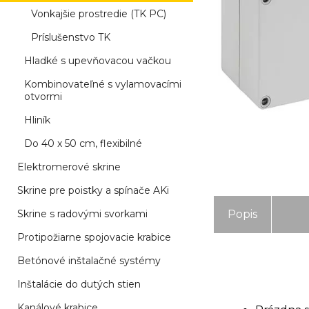
Vonkajšie prostredie (TK PC)
Príslušenstvo TK
Hladké s upevňovacou vačkou
Kombinovateľné s vylamovacími
otvormi
Hliník
Do 40 x 50 cm, flexibilné
Elektromerové skrine
Skrine pre poistky a spínače AKi
Skrine s radovými svorkami
Popis
Protipožiarne spojovacie krabice
Betónové inštalačné systémy
Inštalácie do dutých stien
Kanálové krabice