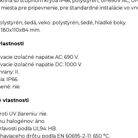
kriňa so stupňom krytia IP66, polystyrén, Ui=690V AC, U
miesta pre pripevnenie, pre štandardné inštalácie vo 
olystyrén, šedá, veko: polystyrén, šedé, hladké boky.
 180x110x84 mm.
vlastnosti
cie izolačné napätie AC: 690 V.
cie izolačné napätie DC: 1000 V.
rany: II.
a: IP66.
né: nie.
 vlastnosti
ti UV žiareniu: nie.
u halogénov: áno.
rľavosti podľa UL94: HB.
haviaceho drôtu podľa EN 60695-2-11: 650 °C.