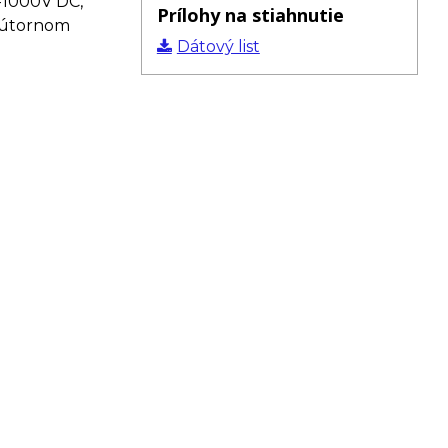
i=1000V DC,
Prílohy na stiahnutie
vnútornom
Dátový list