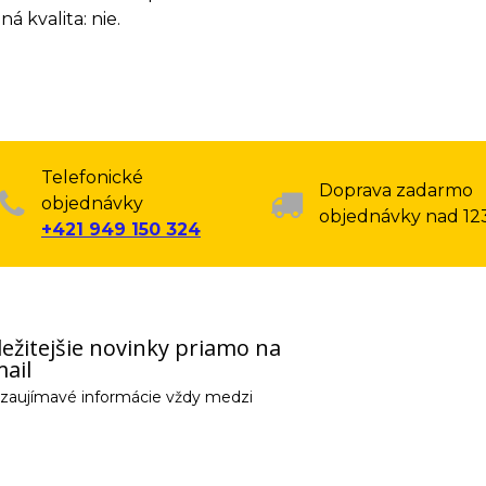
á kvalita: nie.
Telefonické
Doprava zadarmo
objednávky
objednávky nad 12
+421 949 150 324
ežitejšie novinky priamo na
ail
e zaujímavé informácie vždy medzi
email) budeme spracovávať len za týmto účelom v súlade s platnou legislatív