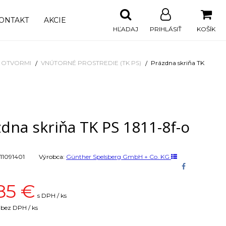
ONTAKT
AKCIE
HĽADAJ
PRIHLÁSIŤ
KOŠÍK
I OTVORMI
VNÚTORNÉ PROSTREDIE (TK PS)
Prázdna skriňa TK
dna skriňa TK PS 1811-8f-o
11091401
Výrobca:
Günther Spelsberg GmbH + Co. KG
85
€
s DPH / ks
bez DPH / ks