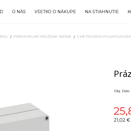
OD
O NÁS
VŠETKO O NÁKUPE
NA STIAHNUTIE
K
BERG
PRIEMYSELNÉ PRÁZDNE SKRINE
S METRICKÝMI VYLAMOVACÍM
Práz
Obj. čislo:
25,
21,02 €