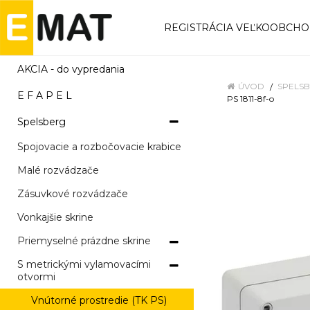
REGISTRÁCIA VEĽKOOBCH
AKCIA - do vypredania
ÚVOD
SPELS
E F A P E L
PS 1811-8f-o
Spelsberg
Spojovacie a rozbočovacie krabice
Malé rozvádzače
Zásuvkové rozvádzače
Vonkajšie skrine
Priemyselné prázdne skrine
S metrickými vylamovacími
otvormi
Vnútorné prostredie (TK PS)