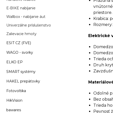
Prázdna s
vnútorné 
E-BIKE nabíjanie
priestore.
Wallbox - nabíjanie áut
Krabica: p
Rozmery:
Univerzálne príslušenstvo
Zalievacie hmoty
Elektrické 
ESIT CZ (FVE)
Domedzova
WAGO - svorky
Domedzova
Trieda och
ELKO EP
Druh kryti
Zavzdušne
SMART systémy
HAKEL prepäťovky
Materiálové
Fotovoltika
Odolné pro
Bez obsah
HikVision
Trieda ho
bawares
Pevnosť ž