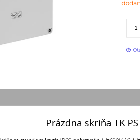
dodan
Otá
Prázdna skriňa TK PS