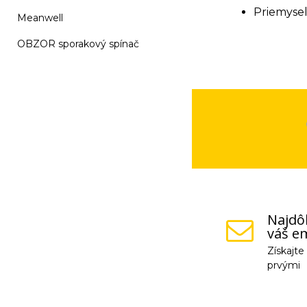
Priemyseln
Meanwell
OBZOR sporakový spínač
Najdôl
váš em
Získajt
prvými
Vaše osobné údaje (