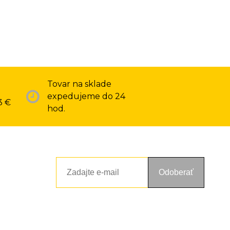
Tovar na sklade
expedujeme do 24
3 €
hod.
Odoberať
ou a zásadami ochrany osobných údajov. Súhlas potvrdíte kliknutím