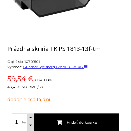
Prázdna skriňa TK PS 1813-13f-tm
Obj. čislo:
10701501
Výrobca:
Günther Spelsberg GmbH + Co. KG
59,54
€
s DPH / ks
48,41 €
bez DPH / ks
dodanie cca 14 dní
Pridať do košíka
ks