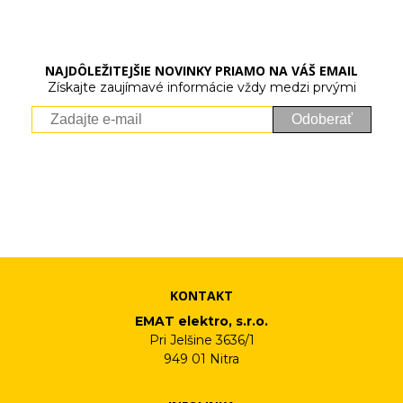
NAJDÔLEŽITEJŠIE NOVINKY PRIAMO NA VÁŠ EMAIL
Získajte zaujímavé informácie vždy medzi prvými
Odoberať
Vaše osobné údaje (email) budeme spracovávať len za týmto
účelom v súlade s platnou legislatívou a zásadami ochrany
osobných údajov. Súhlas potvrdíte kliknutím na odkaz, ktorý
vám pošleme na váš email. Súhlas môžete kedykoľvek odvolať
písomne, emailom alebo kliknutím na odkaz z ktoréhokoľvek
informačného emailu.
KONTAKT
EMAT elektro, s.r.o.
Pri Jelšine 3636/1
949 01 Nitra