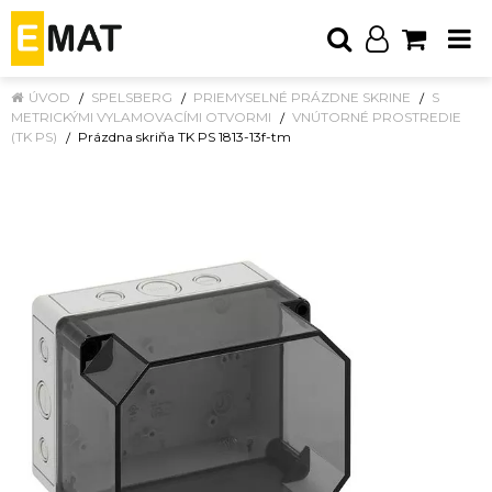
ÚVOD
SPELSBERG
PRIEMYSELNÉ PRÁZDNE SKRINE
S
METRICKÝMI VYLAMOVACÍMI OTVORMI
VNÚTORNÉ PROSTREDIE
(TK PS)
Prázdna skriňa TK PS 1813-13f-tm