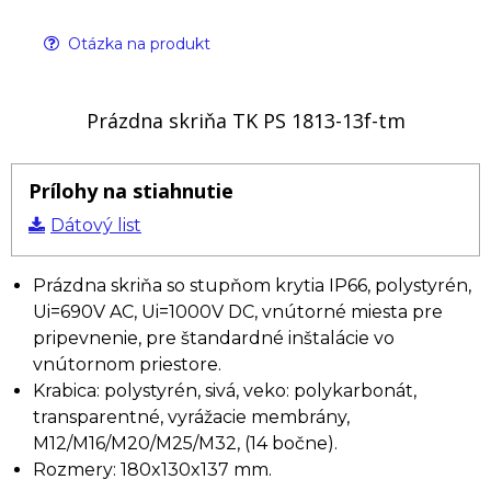
Otázka na produkt
Prázdna skriňa TK PS 1813-13f-tm
Prílohy na stiahnutie
Dátový list
Prázdna skriňa so stupňom krytia IP66, polystyrén,
Ui=690V AC, Ui=1000V DC, vnútorné miesta pre
pripevnenie, pre štandardné inštalácie vo
vnútornom priestore.
Krabica: polystyrén, sivá, veko: polykarbonát,
transparentné, vyrážacie membrány,
M12/M16/M20/M25/M32, (14 bočne).
Rozmery: 180x130x137 mm.