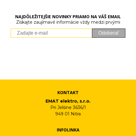
NAJDÔLEŽITEJŠIE NOVINKY PRIAMO NA VÁŠ EMAIL
Získajte zaujímavé informácie vždy medzi prvými
Odoberať
Vaše osobné údaje (email) budeme spracovávať len za týmto
účelom v súlade s platnou legislatívou a zásadami ochrany
osobných údajov. Súhlas potvrdíte kliknutím na odkaz, ktorý
vám pošleme na váš email. Súhlas môžete kedykoľvek odvolať
písomne, emailom alebo kliknutím na odkaz z ktoréhokoľvek
informačného emailu.
KONTAKT
EMAT elektro, s.r.o.
Pri Jelšine 3636/1
949 01 Nitra
INFOLINKA