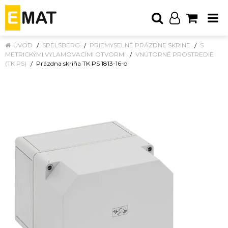
ÚVOD
SPELSBERG
PRIEMYSELNÉ PRÁZDNE SKRINE
S
METRICKÝMI VYLAMOVACÍMI OTVORMI
VNÚTORNÉ PROSTREDIE
(TK PS)
Prázdna skriňa TK PS 1813-16-o