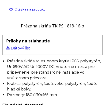
Otázka na produkt
Prázdna skriňa TK PS 1813-16-o
Prílohy na stiahnutie
Dátový list
Prázdna skriňa so stupňom krytia IP66, polystyrén,
Ui=690V AC, Ui=1000V DC, vnútorné miesta pre
pripevnenie, pre štandardné inštalácie vo
vnútornom priestore.
Krabica: polystyrén, šedá, veko: polystyrén, šedé,
hladké boky.
Rozmery: 180x130x165 mm.