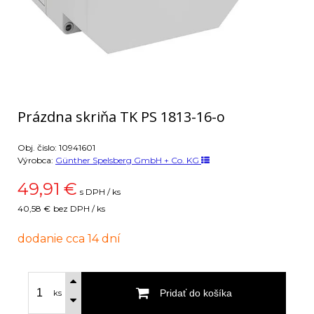
Prázdna skriňa TK PS 1813-16-o
Obj. čislo:
10941601
Výrobca:
Günther Spelsberg GmbH + Co. KG
49,91
€
s DPH / ks
40,58 €
bez DPH / ks
dodanie cca 14 dní
Pridať do košíka
ks