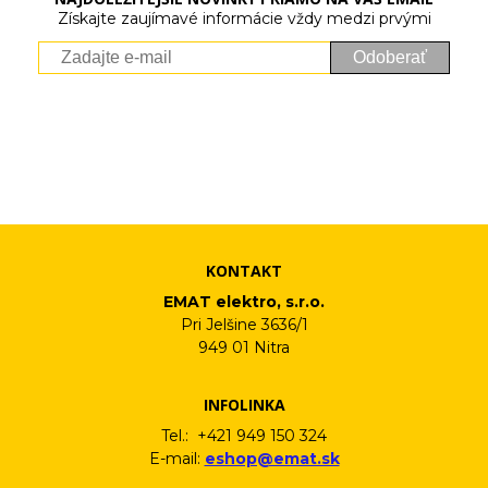
Získajte zaujímavé informácie vždy medzi prvými
Odoberať
Vaše osobné údaje (email) budeme spracovávať len za týmto
účelom v súlade s platnou legislatívou a zásadami ochrany
osobných údajov. Súhlas potvrdíte kliknutím na odkaz, ktorý
vám pošleme na váš email. Súhlas môžete kedykoľvek odvolať
písomne, emailom alebo kliknutím na odkaz z ktoréhokoľvek
informačného emailu.
KONTAKT
EMAT elektro, s.r.o.
Pri Jelšine 3636/1
949 01 Nitra
INFOLINKA
Tel.: +421 949 150 324
E-mail:
eshop@emat.sk