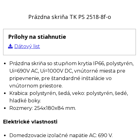
Prázdna skriňa TK PS 2518-8f-o
Prílohy na stiahnutie
Dátový list
Prázdna skriňa so stupňom krytia IP66, polystyrén,
Ui=690V AC, Ui=1000V DC, vnútorné miesta pre
pripevnenie, pre štandardné inštalácie vo
vnútornom priestore.
Krabica: polystyrén, šedá, veko: polystyrén, šedé,
hladké boky.
Rozmery: 254x180x84 mm.
Elektrické vlastnosti
Domedzovacie izolačné napätie AC: 690 V.