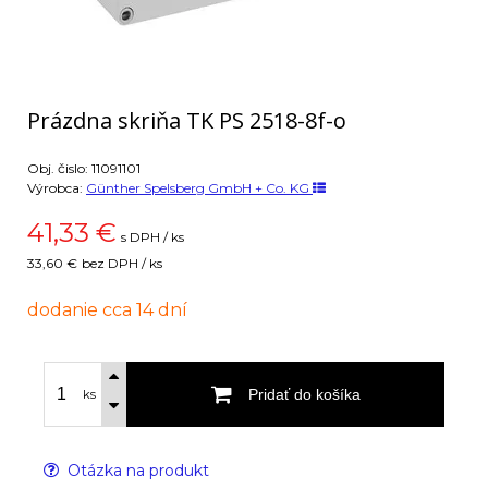
Prázdna skriňa TK PS 2518-8f-o
Obj. čislo:
11091101
Výrobca:
Günther Spelsberg GmbH + Co. KG
41,33
€
s DPH / ks
33,60 €
bez DPH / ks
dodanie cca 14 dní
Pridať do košíka
ks
Otázka na produkt