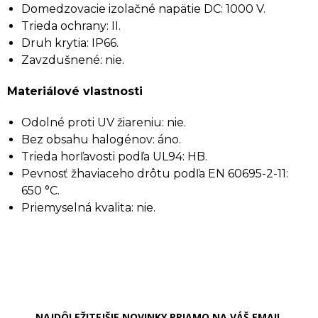
Domedzovacie izolačné napätie DC: 1000 V.
Trieda ochrany: II.
Druh krytia: IP66.
Zavzdušnené: nie.
Materiálové vlastnosti
Odolné proti UV žiareniu: nie.
Bez obsahu halogénov: áno.
Trieda horľavosti podľa UL94: HB.
Pevnosť žhaviaceho drôtu podľa EN 60695-2-11:
650 °C.
Priemyselná kvalita: nie.
NAJDÔLEŽITEJŠIE NOVINKY PRIAMO NA VÁŠ EMAIL