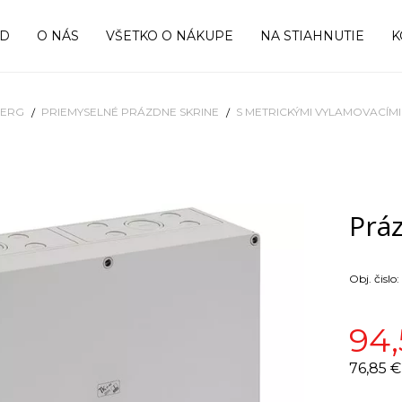
OD
O NÁS
VŠETKO O NÁKUPE
NA STIAHNUTIE
K
BERG
PRIEMYSELNÉ PRÁZDNE SKRINE
S METRICKÝMI VYLAMOVACÍM
Prá
Obj. čislo:
94,
76,85 €