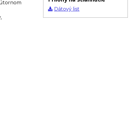
vnútornom
Dátový list
,