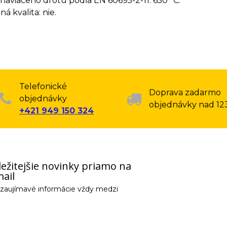
haviaceho drôtu podľa EN 60695-2-11: 650 °C.
á kvalita: nie.
Telefonické
Doprava zadarmo
objednávky
objednávky nad 12
+421 949 150 324
ežitejšie novinky priamo na
ail
e zaujímavé informácie vždy medzi
email) budeme spracovávať len za týmto účelom v súlade s platnou legislatív