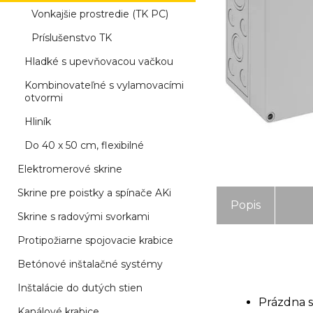
Vonkajšie prostredie (TK PC)
Príslušenstvo TK
Hladké s upevňovacou vačkou
Kombinovateľné s vylamovacími
otvormi
Hliník
Do 40 x 50 cm, flexibilné
Elektromerové skrine
Skrine pre poistky a spínače AKi
Popis
Skrine s radovými svorkami
Protipožiarne spojovacie krabice
Betónové inštalačné systémy
Inštalácie do dutých stien
Prázdna s
Kanálové krabice