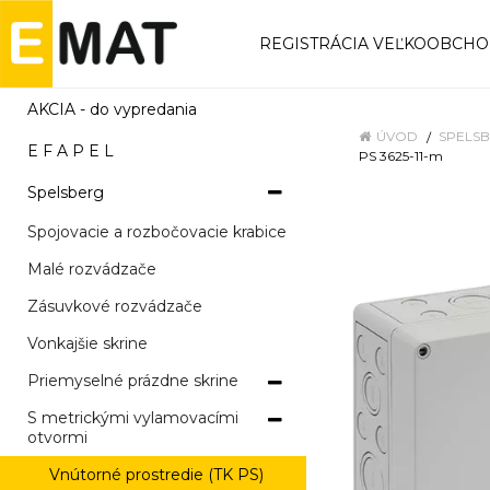
REGISTRÁCIA VEĽKOOBCH
AKCIA - do vypredania
ÚVOD
SPELS
E F A P E L
PS 3625-11-m
Spelsberg
Spojovacie a rozbočovacie krabice
Malé rozvádzače
Zásuvkové rozvádzače
Vonkajšie skrine
Priemyselné prázdne skrine
S metrickými vylamovacími
otvormi
Vnútorné prostredie (TK PS)