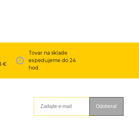
Tovar na sklade
expedujeme do 24
3 €
hod.
Odoberať
ou a zásadami ochrany osobných údajov. Súhlas potvrdíte kliknutím