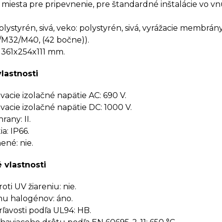
miesta pre pripevnenie, pre štandardné inštalácie vo 
olystyrén, sivá, veko: polystyrén, sivá, vyrážacie membrány
M32/M40, (42 bočne)).
 361x254x111 mm.
vlastnosti
cie izolačné napätie AC: 690 V.
cie izolačné napätie DC: 1000 V.
rany: II.
a: IP66.
né: nie.
 vlastnosti
ti UV žiareniu: nie.
u halogénov: áno.
rľavosti podľa UL94: HB.