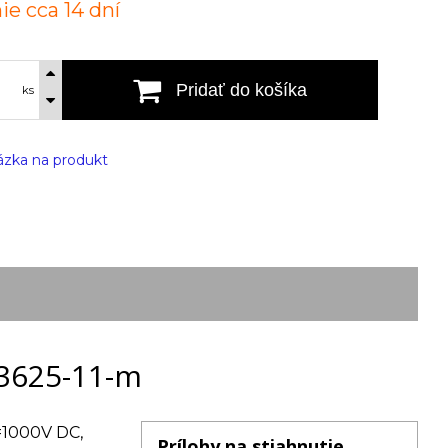
ie cca 14 dní
Pridať do košíka
ks
zka na produkt
 3625-11-m
i=1000V DC,
Prílohy na stiahnutie