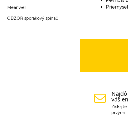
Pevnosť ž
Priemyseln
Meanwell
OBZOR sporakový spínač
Najdôl
váš em
Získajt
prvými
Vaše osobné údaje (