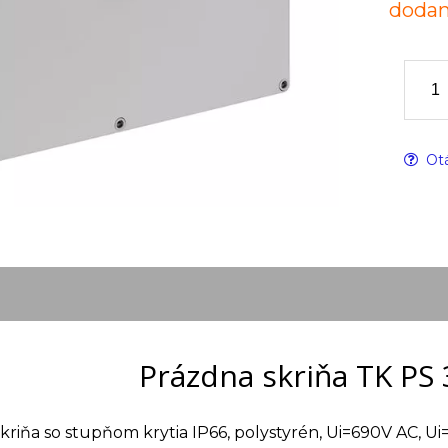
dodan
Otá
Prázdna skriňa TK PS
kriňa so stupňom krytia IP66, polystyrén, Ui=690V AC, U