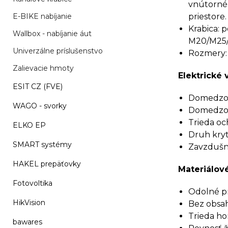
vnútorné 
E-BIKE nabíjanie
priestore.
Krabica: p
Wallbox - nabíjanie áut
M20/M25/
Univerzálne príslušenstvo
Rozmery:
Zalievacie hmoty
Elektrické 
ESIT CZ (FVE)
Domedzova
WAGO - svorky
Domedzova
Trieda och
ELKO EP
Druh kryti
SMART systémy
Zavzdušne
HAKEL prepäťovky
Materiálové
Fotovoltika
Odolné pro
HikVision
Bez obsah
Trieda ho
bawares