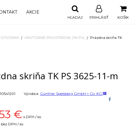
ONTAKT
AKCIE
HĽADAJ
PRIHLÁSIŤ
KOŠÍK
I OTVORMI
VNÚTORNÉ PROSTREDIE (TK PS)
Prázdna skriňa TK
zdna skriňa TK PS 3625-11-m
10541201
Výrobca:
Günther Spelsberg GmbH + Co. KG
53
€
s DPH / ks
bez DPH / ks