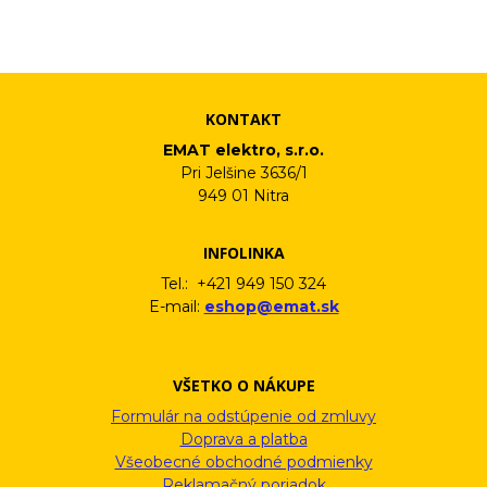
vám pošleme na váš email. Súhlas môžete kedykoľvek odvolať
písomne, emailom alebo kliknutím na odkaz z ktoréhokoľvek
informačného emailu.
KONTAKT
EMAT elektro, s.r.o.
Pri Jelšine 3636/1
949 01 Nitra
INFOLINKA
Tel.: +421 949 150 324
E-mail:
eshop@emat.sk
VŠETKO O NÁKUPE
Formulár na odstúpenie od zmluvy
Doprava a platba
Všeobecné obchodné podmienky
Reklamačný poriadok