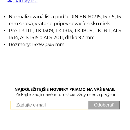
Dátový list
Normalizovaná lišta podľa DIN EN 60715, 15 x 5, 15
mm široká, vrátane pripevňovacích skrutiek.
Pre TK 1111, TK 1309, TK 1313, TK 1809, TK 1811, ALS
1414, ALS 1515 a ALS 2011, dĺžka 92 mm.
Rozmery: 15x92,0x5 mm.
NAJDÔLEŽITEJŠIE NOVINKY PRIAMO NA VÁŠ EMAIL
Získajte zaujímavé informácie vždy medzi prvými
Odoberať
Vaše osobné údaje (email) budeme spracovávať len za týmto
účelom v súlade s platnou legislatívou a zásadami ochrany
osobných údajov. Súhlas potvrdíte kliknutím na odkaz, ktorý