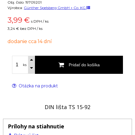
Obj. čislo:
19709201
Výrobca:
Günther Spelsberg GmbH + Co. KG
3,99
€
s DPH / ks
3,24 €
bez DPH / ks
dodanie cca 14 dní
Pridať do košíka
ks
Otázka na produkt
DIN lišta TS 15-92
Prílohy na stiahnutie